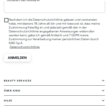
Gib deine E-Mail-Adresse an
Nachdem ich die Datenschutzrichtlinie gelesen und verstanden
habe, mindestens 18 Jahre alt bin und mir bewusst ist, dass meine
Zustimmung freiwillig ist und jederzeit gemäß den in der
Datenschutzrichtlinie angegebenen Anweisungen widerrufen
werden kann, gebe ich gemäß Artikel 6 und 7 GDPR meine
Zustimmung zur Verarbeitung meiner persönlichen Daten durch
KIKO S.p.A.
Datenschutzrichtlinie
ANMELDEN
BEAUTY SERVICES
ÜBER KIKO
HILFE