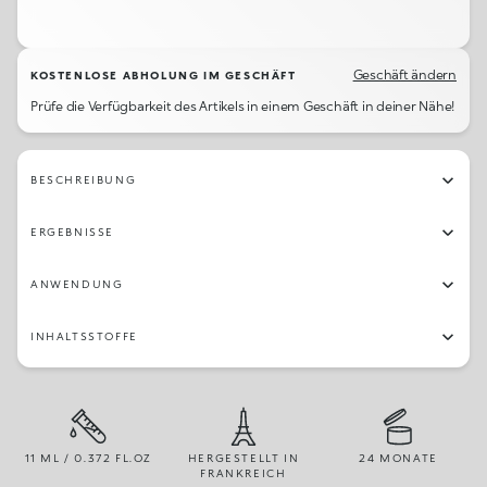
14
19
246
09
03
04
21
28
250
235
25
239
23
237
20
244
Geschäft ändern
KOSTENLOSE ABHOLUNG IM GESCHÄFT
Prüfe die Verfügbarkeit des Artikels in einem Geschäft in deiner Nähe!
13
08
245
15
24
12
05
248
27
02
01
230
06
18
233
10
BESCHREIBUNG
249
236
231
234
241
22
243
29
ERGEBNISSE
242
30
26
ANWENDUNG
INHALTSSTOFFE
11 ML / 0.372 FL.OZ
HERGESTELLT IN
24 MONATE
FRANKREICH