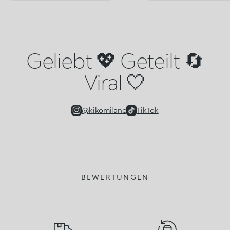
Geliebt 💖 Geteilt 🔄
Viral 🤍
@kikomilano
TikTok
BEWERTUNGEN