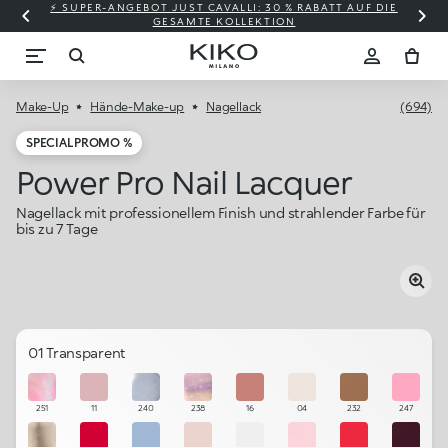
⚡ SUPER-ANGEBOT JUST CAVALLI: 30 % RABATT AUF DIE
GESAMTE KOLLEKTION
Make-Up
Hände-Make-up
Nagellack
(694)
SPECIAL PROMO %
Power Pro Nail Lacquer
Nagellack mit professionellem Finish und strahlender Farbe für
bis zu 7 Tage
01 Transparent
251
11
240
238
16
04
232
247