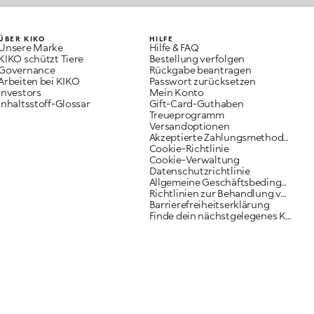
ÜBER KIKO
HILFE
Unsere Marke
Hilfe & FAQ
KIKO schützt Tiere
Bestellung verfolgen
Governance
Rückgabe beantragen
Arbeiten bei KIKO
Passwort zurücksetzen
Investors
Mein Konto
Inhaltsstoff-Glossar
Gift-Card-Guthaben
Treueprogramm
Versandoptionen
Akzeptierte Zahlungsmethoden
Cookie-Richtlinie
Cookie-Verwaltung
Datenschutzrichtlinie
Allgemeine Geschäftsbedingungen
Richtlinien zur Behandlung von Reklamationen
Barrierefreiheitserklärung
Finde dein nächstgelegenes KIKO Geschäft