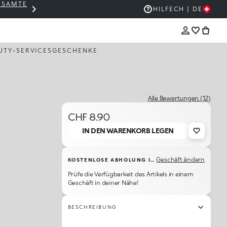
GESAMTE
THE KIKO SALE: BIS ZU -50 %
HILFE
CH | DE
UTY-SERVICES
GESCHENKE
Alle Bewertungen (12)
CHF 8.90
IN DEN WARENKORB LEGEN
Geschäft ändern
KOSTENLOSE ABHOLUNG IM GESCHÄFT
Prüfe die Verfügbarkeit des Artikels in einem
Geschäft in deiner Nähe!
BESCHREIBUNG