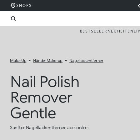
SHOPS
BESTSELLER
NEUHEITEN
LI
Make-Up
Hände-Make-up
Nagellackentferner
Nail Polish
Remover
Gentle
Sanfter Nagellackentferner, acetonfrei