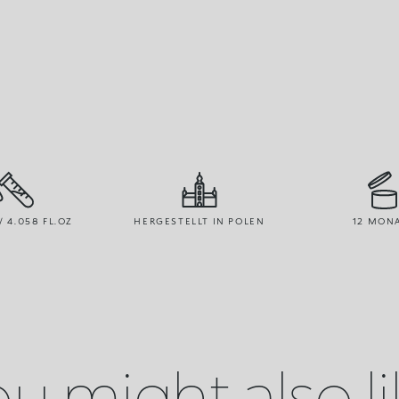
/ 4.058 FL.OZ
HERGESTELLT IN POLEN
12 MON
u might also l