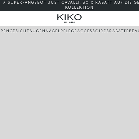
⚡ SUPER-ANGEBOT JUST CAVALLI: 30 % RABATT AUF DIE 
KOLLEKTION
PPEN
GESICHT
AUGEN
NÄGEL
PFLEGE
ACCESSOIRES
RABATTE
BEA