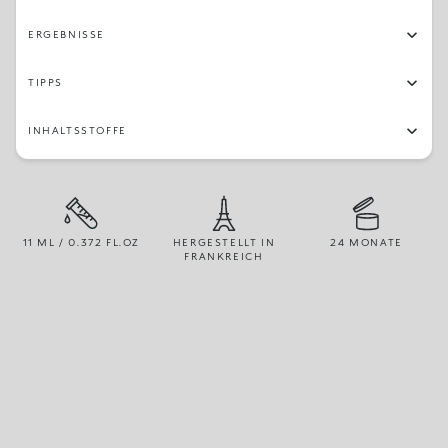
ERGEBNISSE
TIPPS
INHALTSSTOFFE
11 ML / 0.372 FL.OZ
HERGESTELLT IN
24 MONATE
FRANKREICH