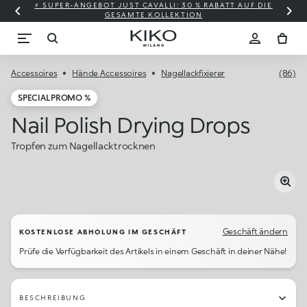
⚡ SUPER-ANGEBOT JUST CAVALLI: 30 % RABATT AUF DIE
GESAMTE KOLLEKTION
Accessoires
Hände Accessoires
Nagellackfixierer
(86)
SPECIAL PROMO %
Nail Polish Drying Drops
Tropfen zum Nagellacktrocknen
Geschäft ändern
KOSTENLOSE ABHOLUNG IM GESCHÄFT
Prüfe die Verfügbarkeit des Artikels in einem Geschäft in deiner Nähe!
BESCHREIBUNG