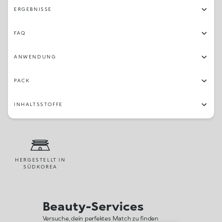
ERGEBNISSE
FAQ
ANWENDUNG
PACK
INHALTSSTOFFE
HERGESTELLT IN
SÜDKOREA
Beauty-Services
Versuche, dein perfektes Match zu finden