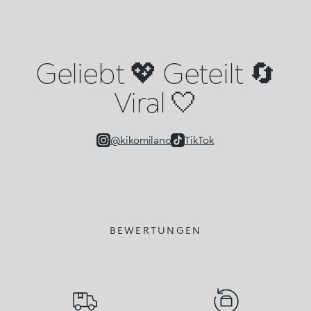
Geliebt 💖 Geteilt 🔄
Viral 🤍
@kikomilano
TikTok
BEWERTUNGEN