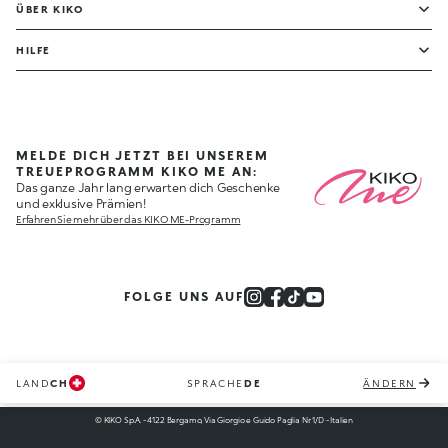
ÜBER KIKO
HILFE
MELDE DICH JETZT BEI UNSEREM
TREUEPROGRAMM KIKO ME AN:
Das ganze Jahr lang erwarten dich Geschenke
und exklusive Prämien!
Erfahren Sie mehr über das KIKO ME-Programm
FOLGE UNS AUF
LAND
CH
SPRACHE
DE
ÄNDERN
© KIKO S.p.A. - 4122 Bergamo, Via Giorgio e Guido Paglia Nr. 1/D - Italien