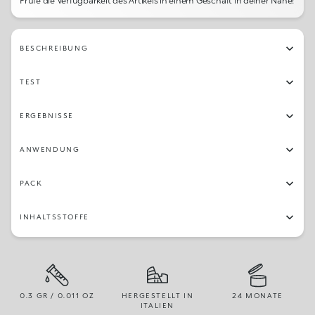
Prüfe die Verfügbarkeit des Artikels in einem Geschäft in deiner Nähe!
BESCHREIBUNG
TEST
ERGEBNISSE
ANWENDUNG
PACK
INHALTSSTOFFE
0.3 GR / 0.011 OZ
HERGESTELLT IN
24 MONATE
ITALIEN