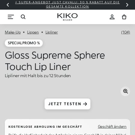
⚡ SUPER-ANGEBOT JUST CAVALLI: 30 % RABATT AUF DIE
GESAMTE KOLLEKTION
Make-Up
Lippen
Lipliner
(104)
SPECIAL PROMO %
Gloss Supreme Sphere
Touch Lip Liner
Lipliner mit Halt bis zu 12 Stunden
JETZT TESTEN
Geschäft ändern
KOSTENLOSE ABHOLUNG IM GESCHÄFT