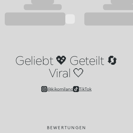
Geliebt 💖 Geteilt 🔄
Viral 🤍
@kikomilano
TikTok
BEWERTUNGEN