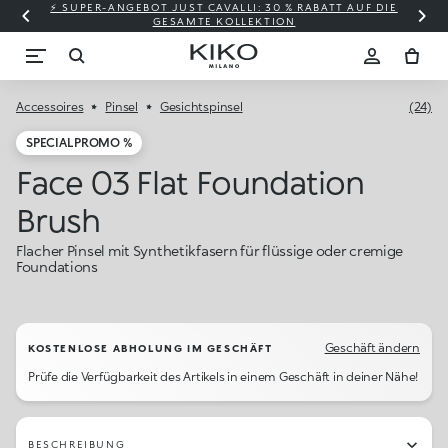
⚡ SUPER-ANGEBOT JUST CAVALLI: 30 % RABATT AUF DIE
GESAMTE KOLLEKTION
Accessoires
Pinsel
Gesichtspinsel
(24)
SPECIAL PROMO %
Face 03 Flat Foundation
Brush
Flacher Pinsel mit Synthetikfasern für flüssige oder cremige
Foundations
Geschäft ändern
KOSTENLOSE ABHOLUNG IM GESCHÄFT
Prüfe die Verfügbarkeit des Artikels in einem Geschäft in deiner Nähe!
BESCHREIBUNG