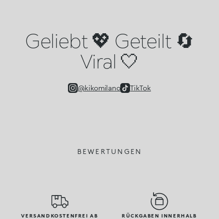
Geliebt 💖 Geteilt 🔄
Viral 🤍
@kikomilano
TikTok
BEWERTUNGEN
VERSANDKOSTENFREI AB
RÜCKGABEN INNERHALB