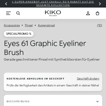
⚡ SUPER-ANGEBOT JUST CAVALLI: 30 % RABATT AUF DIE
GESAMTE KOLLEKTION
Accessoires
Pinsel
Augenpinsel
(10)
SPECIAL PROMO %
Eyes 61 Graphic Eyeliner
Brush
Gerade geschnittener Pinsel mit Synthetikborsten für Eyeliner
Geschäft ändern
KOSTENLOSE ABHOLUNG IM GESCHÄFT
Prüfe die Verfügbarkeit des Artikels in einem Geschäft in deiner Nähe!
BESCHREIBUNG