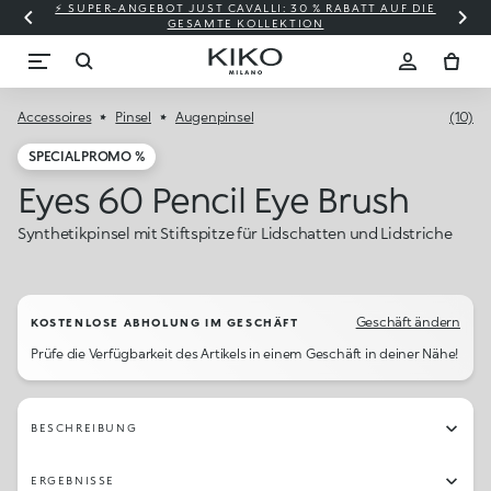
⚡ SUPER-ANGEBOT JUST CAVALLI: 30 % RABATT AUF DIE
GESAMTE KOLLEKTION
Accessoires
Pinsel
Augenpinsel
(10)
SPECIAL PROMO %
Eyes 60 Pencil Eye Brush
Synthetikpinsel mit Stiftspitze für Lidschatten und Lidstriche
Geschäft ändern
KOSTENLOSE ABHOLUNG IM GESCHÄFT
Prüfe die Verfügbarkeit des Artikels in einem Geschäft in deiner Nähe!
BESCHREIBUNG
ERGEBNISSE