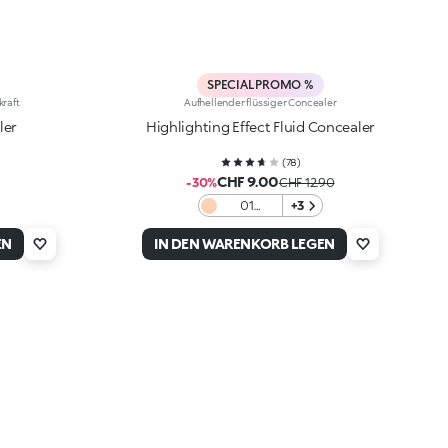
SPECIAL PROMO %
kraft
Aufhellender flüssiger Concealer
ler
Highlighting Effect Fluid Concealer
(
78
)
CHF 9.00
-30%
CHF 12.90
01
+3
Porcelain
EN
IN DEN WARENKORB LEGEN