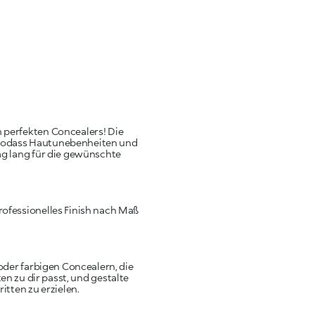
h perfekten Concealers! Die
, sodass Hautunebenheiten und
g lang für die gewünschte
rofessionelles Finish nach Maß
oder farbigen Concealern, die
n zu dir passt, und gestalte
itten zu erzielen.