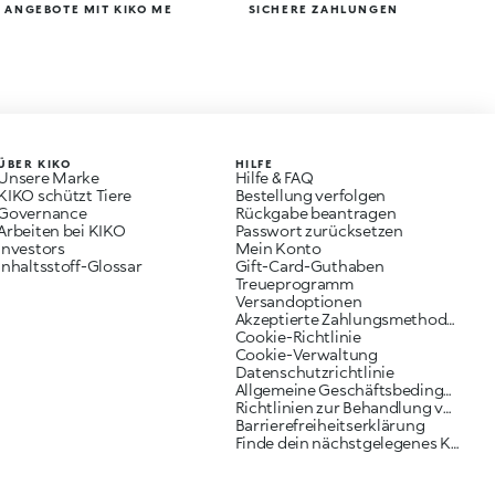
 ANGEBOTE MIT KIKO ME
SICHERE ZAHLUNGEN
ÜBER KIKO
HILFE
Unsere Marke
Hilfe & FAQ
KIKO schützt Tiere
Bestellung verfolgen
Governance
Rückgabe beantragen
Arbeiten bei KIKO
Passwort zurücksetzen
Investors
Mein Konto
Inhaltsstoff-Glossar
Gift-Card-Guthaben
Treueprogramm
Versandoptionen
Akzeptierte Zahlungsmethoden
Cookie-Richtlinie
Cookie-Verwaltung
Datenschutzrichtlinie
Allgemeine Geschäftsbedingungen
Richtlinien zur Behandlung von Reklamationen
Barrierefreiheitserklärung
Finde dein nächstgelegenes KIKO Geschäft