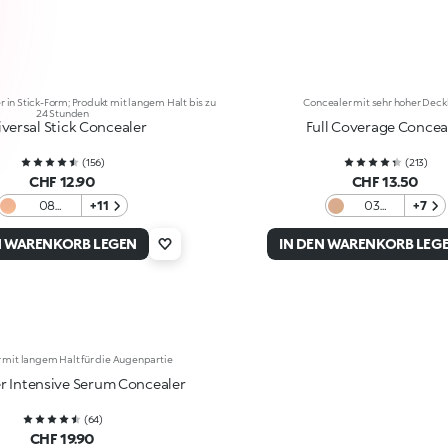
 in Stick-Form; Produkt mit langem Halt bis zu
Concealer mit sehr hoher Deck
24 Stunden
versal Stick Concealer
Full Coverage Concea
(
156
)
(
213
)
CHF 12.90
CHF 13.50
08
+11
03
+7
Universal
Medium
Beige
N WARENKORB LEGEN
IN DEN WARENKORB LEG
 mit langem Halt für die Augenpartie
er Intensive Serum Concealer
(
64
)
CHF 19.90