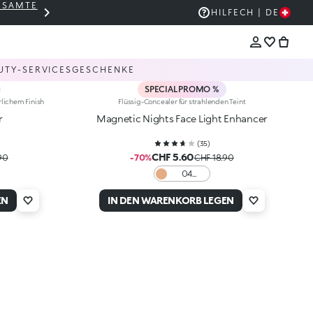
GESAMTE
THE KIKO SALE: BIS ZU -50 %
HILFE
CH | DE
UTY-SERVICES
GESCHENKE
SPECIAL PROMO %
rlichem Finish
Flüssig-Concealer für strahlenden Teint
r
Magnetic Nights Face Light Enhancer
(
35
)
CHF 5.60
90
-70%
CHF 18.90
04
Caramel
EN
IN DEN WARENKORB LEGEN