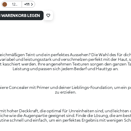
12
+11
Dark
Cocoa
N WARENKORB LEGEN
eichmäßigen Teint und ein perfektes Aussehen? Die Wahl des für dic
, variabel und leistungsstark und verschmelzen perfekt mit der Haut
t kaschiert werden. Ihre angenehmen Texturen sorgen den ganzen Ta
Leistung und passen sich jedem Bedarf und Hauttyp an.
niere Concealer mit Primer und deiner Lieblings-Foundation, um ein p
zu erzielen.
t hoher Deckkraft, die optimal für Unreinheiten sind, und leichten 
che wie die Augenpartie geeignet sind. Finde die Lösung, die am beste
ine schnell und einfach, um ein perfektes Ergebnis mit wenigen Schr