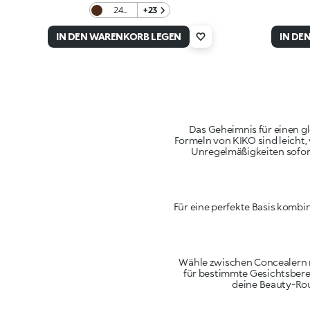
24
+23
Dark
Cocoa
IN DEN WARENKORB LEGEN
IN DE
Das Geheimnis für einen gl
Formeln von KIKO sind leicht
Unregelmäßigkeiten sofor
Für eine perfekte Basis kombi
Wähle zwischen Concealern mi
für bestimmte Gesichtsberei
deine Beauty-Rout