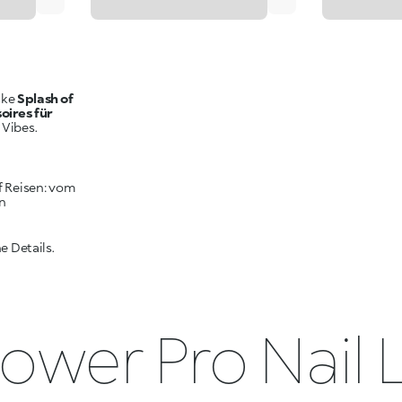
cke
Splash of
oires für
 Vibes.
f Reisen: vom
on
 Details.
ower Pro Nail 