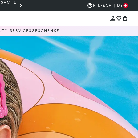
GESAMTE
THE KIKO SALE: BIS ZU -50 %
HILFE
CH | DE
UTY-SERVICES
GESCHENKE