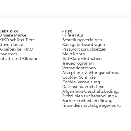
ÜBER KIKO
HILFE
Unsere Marke
Hilfe & FAQ
KIKO schützt Tiere
Bestellung verfolgen
Governance
Rückgabe beantragen
Arbeiten bei KIKO
Passwort zurücksetzen
Investors
Mein Konto
Inhaltsstoff-Glossar
Gift-Card-Guthaben
Treueprogramm
Versandoptionen
Akzeptierte Zahlungsmethoden
Cookie-Richtlinie
Cookie-Verwaltung
Datenschutzrichtlinie
Allgemeine Geschäftsbedingungen
Richtlinien zur Behandlung von Reklamationen
Barrierefreiheitserklärung
Finde dein nächstgelegenes KIKO Geschäft