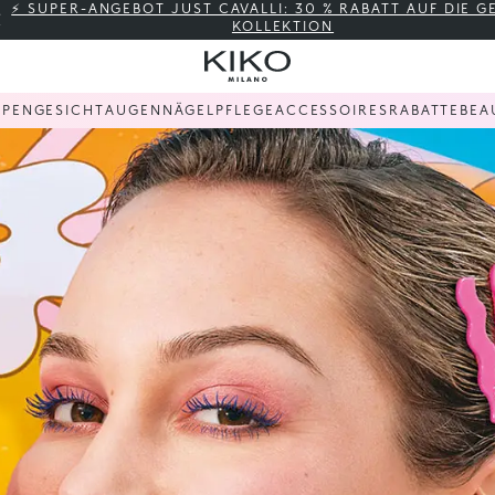
⚡ SUPER-ANGEBOT JUST CAVALLI: 30 % RABATT AUF DIE 
KOLLEKTION
PPEN
GESICHT
AUGEN
NÄGEL
PFLEGE
ACCESSOIRES
RABATTE
BEA