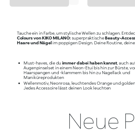
Tauche ein in Farbe, um stylische Wellen zu schlagen. Entde
Colours von KIKO MILANO:
superpraktische
Beauty-Access
Haare und Nägel
im poppigen Design. Deine Routine, deine
Must-haves, die du
immer dabei haben kannst
, auch au
Augenpinselset in einem Neon-Etui bis hin zur Bürste, v
Haarspangen und -klammern bis hin zu Nagellack und
Wellenmotiv, Neonrosa, leuchtendes Orange und goldene
Jedes Accessoire lässt deinen Look leuchten
Neue P