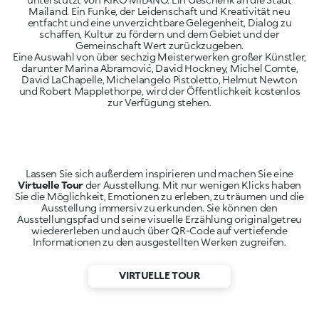
Mailand. Ein Funke, der Leidenschaft und Kreativität neu
entfacht und eine unverzichtbare Gelegenheit, Dialog zu
schaffen, Kultur zu fördern und dem Gebiet und der
Gemeinschaft Wert zurückzugeben.
Eine Auswahl von über sechzig Meisterwerken großer Künstler,
darunter Marina Abramović, David Hockney, Michel Comte,
David LaChapelle, Michelangelo Pistoletto, Helmut Newton
und Robert Mapplethorpe, wird der Öffentlichkeit kostenlos
zur Verfügung stehen.
Lassen Sie sich außerdem inspirieren und machen Sie eine
Virtuelle Tour
der Ausstellung. Mit nur wenigen Klicks haben
Sie die Möglichkeit, Emotionen zu erleben, zu träumen und die
Ausstellung immersiv zu erkunden. Sie können den
Ausstellungspfad und seine visuelle Erzählung originalgetreu
wiedererleben und auch über QR-Code auf vertiefende
Informationen zu den ausgestellten Werken zugreifen.
VIRTUELLE TOUR