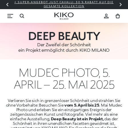
⚡ SUPER-ANGEBOT JUST CAVALLI: 30 % RABATT AUF DIE
GESAMTE KOLLEKTION
DEEP BEAUTY
Der Zweifel der Schönheit
ein Projekt ermöglicht durch KIKO MILANO
MUDEC PHOTO, 5.
APRIL – 25. MAI 2025
Verlieren Sie sich in grenzenloser Schönheit und strahlen Sie
ohne Vorbehalte: Besuchen Sie
vom 5. April bis 25
. Mai Mudec
Photo und erleben Sie ein einzigartiges Ereignis der
zeitgenössischen Kunst und Fotografie. Viel mehr als eine
einfache Ausstellung,
Deep Beauty ist ein Projekt,
das der
Schönheit in ihren unendlichen Facetten gewidmet ist,
unterstützt von KIKO MILANO. Ein Geschenk an die Stadt