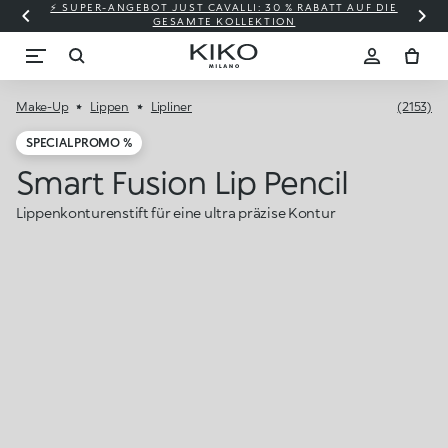
⚡ SUPER-ANGEBOT JUST CAVALLI: 30 % RABATT AUF DIE
GESAMTE KOLLEKTION
Make-Up
Lippen
Lipliner
(2153)
SPECIAL PROMO %
Smart Fusion Lip Pencil
Lippenkonturenstift für eine ultra präzise Kontur