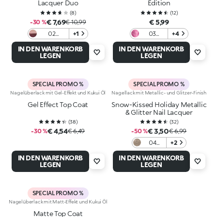
Lacquer Duo
Edition
(
8
)
(
12
)
€ 7,69
€ 5,99
-30 %
€ 10,99
02
+1
03
+4
Wrapped
Retro
IN DEN WARENKORB
IN DEN WARENKORB
In Two
Chrome
LEGEN
LEGEN
SPECIAL PROMO %
SPECIAL PROMO %
Nagelüberlack mit Gel-Effekt und Kukui Öl
Nagellack mit Metallic- und Glitzer-Finish
Gel Effect Top Coat
Snow-Kissed Holiday Metallic
& Glitter Nail Lacquer
(
38
)
(
32
)
€ 4,54
€ 3,50
-30 %
€ 6,49
-50 %
€ 6,99
04
+2
Angel's
IN DEN WARENKORB
IN DEN WARENKORB
Aura
LEGEN
LEGEN
SPECIAL PROMO %
Nagelüberlack mit Matt-Effekt und Kukui Öl
Matte Top Coat