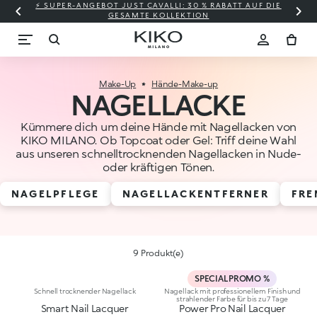
⚡ SUPER-ANGEBOT JUST CAVALLI: 30 % RABATT AUF DIE
GESAMTE KOLLEKTION
Make-Up
Hände-Make-up
NAGELLACKE
Kümmere dich um deine Hände mit Nagellacken von
KIKO MILANO. Ob Topcoat oder Gel: Triff deine Wahl
aus unseren schnelltrocknenden Nagellacken in Nude-
oder kräftigen Tönen.
NAGELPFLEGE
NAGELLACKENTFERNER
FRE
9 Produkt(e)
SPECIAL PROMO %
Schnell trocknender Nagellack
Nagellack mit professionellem Finish und
strahlender Farbe für bis zu 7 Tage
Smart Nail Lacquer
Power Pro Nail Lacquer