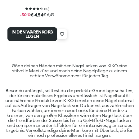
(
10
)
€ 4,54
-30 %
€ 6,49
IN DEN WARENKORB
LEGEN
Gönn deinen Händen mit den Nagellacken von KIKO eine
stilvolle Maniküre und mach deine Nagelpflege zu einem
Bevor du anfängst, solltest du die perfekte Grundlage schaffen,
die für ein makelloses Ergebnis unerlässlich ist:Nagelhautöl
und nährende Produkte von KIKO bereiten deine Nägel optimal
auf das Auftragen von Nagellack vor. Du kannst aus zahlreichen
Farben wählen, um immer neue Looks für deine Hände zu
kreieren, von den großen Klassikern wie rotem Nagellack über
die Trendfarben der Saison bis hin zu Gel-Effekt-Nagellacken
und semipermanenten Effekten für ein intensives, glänzendes
Ergebnis. Vervollständige deine Maniküre mit Überlack, die für