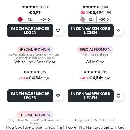
(
1518
)
(
698
)
€ 2,99
€ 3,49
-30 %
€ 4,99
12
+64
12
+50
Scarlet
Pink
IN DEN WARENKORB
IN DEN WARENKORB
Red
Grey
LEGEN
LEGEN
SPECIAL PROMO %
SPECIAL PROMO %
Aufhellender Nagelunterlack mit Anti-
7-in-1-Nagelpflege
Gelbstich-Pflege und Kukui Öl
White Look Base Coat
All In One
(
26
)
(
38
)
€ 4,54
€ 4,54
-30 %
€ 6,49
-30 %
€ 6,49
IN DEN WARENKORB
IN DEN WARENKORB
LEGEN
LEGEN
SPECIAL PROMO %
Nagel-Duo: Neutrale Base & funkelnder
Nagellack mit Metallic-Finish
Topper
Hug Couture Close To You Nail
Power Pro Nail Lacquer Limited