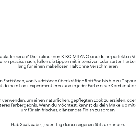
ooks kreieren? Die Lipliner von KIKO MILANO sind deine perfekten V
ren präzise nach, füllen die Lippen mit intensiven oder zarten Farb
an Farbtönen, von Nudetönen über kräftige Rottöne bis hin zu Capp
it deinem Look experimentieren und in jeder Farbe neue Kombinatio
ein verwenden, um einen natürlichen, gepflegten Look zu erzielen, o
satteres Farbergebnis. Wenn du möchtest, kannst du dein Make-up mit
Hab Spaß dabei, jeden Tag deinen eigenen Stil zu erfinden.