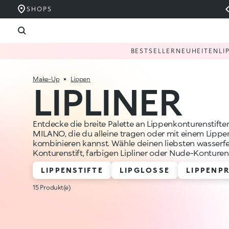
SHOPS
BESTSELLER
NEUHEITEN
LI
Make-Up
Lippen
LIPLINER
Entdecke die breite Palette an Lippenkonturenstift
MILANO, die du alleine tragen oder mit einem Lippen
kombinieren kannst. Wähle deinen liebsten wasserf
Konturenstift, farbigen Lipliner oder Nude-Konturens
LIPPENSTIFTE
LIPGLOSSE
LIPPENP
15 Produkt(e)