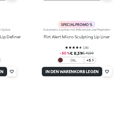
SPECIAL PROMO %
r Spitze
Automatic-Lipliner mit Mikromine und Peptiden
Lip Definer
Flirt Alert Micro Sculpting Lip Liner
(
24
)
€ 8,39
-30 %
€ 11,99
06
+5
Blackberry
Velvet
EN
IN DEN WARENKORB LEGEN