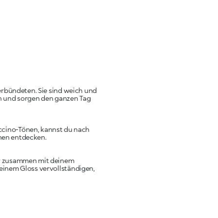
erbündeten. Sie sind weich und
en und sorgen den ganzen Tag
uccino-Tönen, kannst du nach
nen entdecken.
der zusammen mit deinem
 einem Gloss vervollständigen,