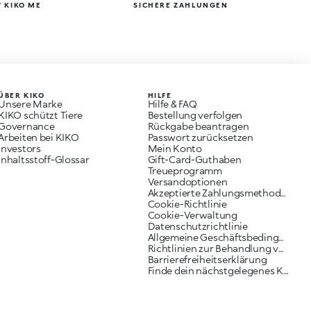
 KIKO ME
SICHERE ZAHLUNGEN
ÜBER KIKO
HILFE
Unsere Marke
Hilfe & FAQ
KIKO schützt Tiere
Bestellung verfolgen
Governance
Rückgabe beantragen
Arbeiten bei KIKO
Passwort zurücksetzen
Investors
Mein Konto
Inhaltsstoff-Glossar
Gift-Card-Guthaben
Treueprogramm
Versandoptionen
Akzeptierte Zahlungsmethoden
Cookie-Richtlinie
Cookie-Verwaltung
Datenschutzrichtlinie
Allgemeine Geschäftsbedingungen
Richtlinien zur Behandlung von Reklamationen
Barrierefreiheitserklärung
Finde dein nächstgelegenes KIKO Geschäft