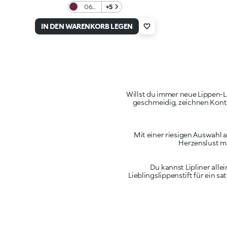
06
+5
Berry
Crush
IN DEN WARENKORB LEGEN
Willst du immer neue Lippen-L
geschmeidig, zeichnen Kontu
Mit einer riesigen Auswahl 
Herzenslust m
Du kannst Lipliner all
Lieblingslippenstift für ein 