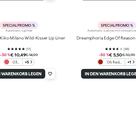
SPECIAL PROMO %
SPECIAL PROMO %
Automatic-Lipliner
Automatic-Lipliner mit innovative
 Kiko Milano Wild-Kisser Lip Liner
Dreamphoria Edge Of Reason 
(
17
)
(
59
)
€ 10,49
€ 5,50
-30 %
€ 14,99
-50 %
€ 10,99
03
+5
06 Red
+1
No
Obsession
Rulez
N WARENKORB LEGEN
IN DEN WARENKORB LEG