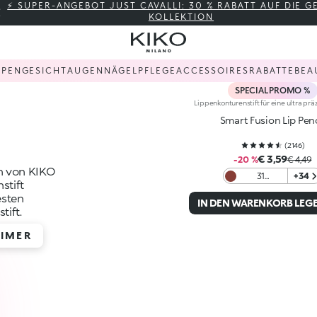
⚡ SUPER-ANGEBOT JUST CAVALLI: 30 % RABATT AUF DIE 
KOLLEKTION
PPEN
GESICHT
AUGEN
NÄGEL
PFLEGE
ACCESSOIRES
RABATTE
BEA
SPECIAL PROMO %
Lippenkonturenstift für eine ultra prä
Smart Fusion Lip Penc
(
2146
)
€ 3,59
-20 %
€ 4,49
en von KIKO
31
+34
stift
Chocolate
esten
IN DEN WARENKORB LEG
tift.
RIMER