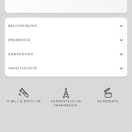
251
14
08
240
24
22
18
26
10
234
238
245
232
237
231
29
BESCHREIBUNG
23
244
239
230
04
249
247
236
ERGEBNISSE
241
28
19
05
04
13
15
12
ANWENDUNG
02
233
27
16
25
03
20
21
INHALTSSTOFFE
243
250
01
11 ML / 0.372 FL.OZ
HERGESTELLT IN
24 MONATE
FRANKREICH