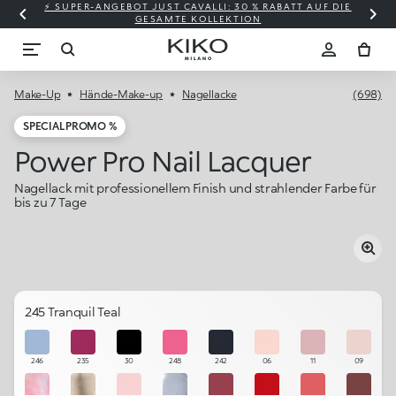
⚡ SUPER-ANGEBOT JUST CAVALLI: 30 % RABATT AUF DIE
GESAMTE KOLLEKTION
Make-Up
Hände-Make-up
Nagellacke
(698)
SPECIAL PROMO %
Power Pro Nail Lacquer
Nagellack mit professionellem Finish und strahlender Farbe für
bis zu 7 Tage
245 Tranquil Teal
246
235
30
248
242
06
11
09