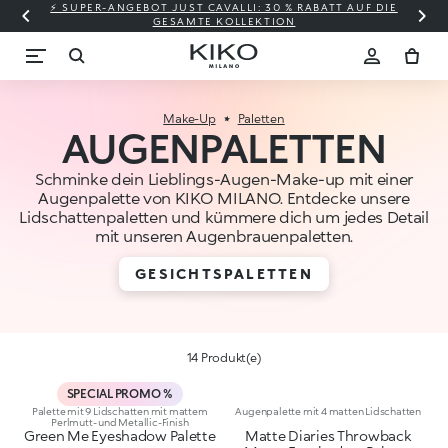
⚡ SUPER-ANGEBOT JUST CAVALLI: 30 % RABATT AUF DIE
GESAMTE KOLLEKTION
Make-Up
Paletten
AUGENPALETTEN
Schminke dein Lieblings-Augen-Make-up mit einer
Augenpalette von KIKO MILANO. Entdecke unsere
Lidschattenpaletten und kümmere dich um jedes Detail
mit unseren Augenbrauenpaletten.
GESICHTSPALETTEN
14 Produkt(e)
SPECIAL PROMO %
Palette mit 9 Lidschatten mit mattem
Augenpalette mit 4 matten Lidschatten
Perlmutt- und Metallic-Finish
Green Me Eyeshadow Palette
Matte Diaries Throwback