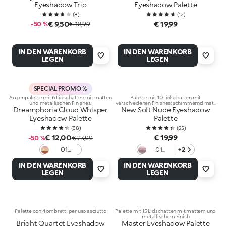
Eyeshadow Trio
Eyeshadow Palette
(
8
)
(
12
)
€ 9,50
€ 19,99
-50 %
€ 18,99
IN DEN WARENKORB
IN DEN WARENKORB
LEGEN
LEGEN
SPECIAL PROMO %
Augenpalette mit 6 Lidschatten mit matten
Palette mit 10 Lidschatten mit
und metallischen Finishes.
verschiedenen Finishes: schimmernd matt
Dreamphoria Cloud Whisper
New Soft Nude Eyeshadow
und metallisch
Eyeshadow Palette
Palette
(
38
)
(
55
)
€ 12,00
€ 19,99
-50 %
€ 23,99
01
01
+2
Earthy
Garden
IN DEN WARENKORB
IN DEN WARENKORB
Elegance
Rose
LEGEN
LEGEN
Palette con 4 ombretti per uso asciutto
Palette mit 15 Lidschatten mit mattem und
metallischem Finish
Bright Quartet Eyeshadow
Master Eyeshadow Palette