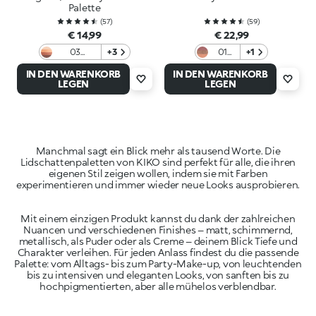
Palette
(
57
)
(
59
)
€ 14,99
€ 22,99
03
+3
01
+1
Burgundy
Star
IN DEN WARENKORB
IN DEN WARENKORB
Variations
Of
LEGEN
LEGEN
The
Show
Manchmal sagt ein Blick mehr als tausend Worte. Die
Lidschattenpaletten von KIKO sind perfekt für alle, die ihren
eigenen Stil zeigen wollen, indem sie mit Farben
Mit einem einzigen Produkt kannst du dank der zahlreichen
Nuancen und verschiedenen Finishes – matt, schimmernd,
metallisch, als Puder oder als Creme – deinem Blick Tiefe und
Charakter verleihen. Für jeden Anlass findest du die passende
Palette: vom Alltags- bis zum Party-Make-up, von leuchtenden
bis zu intensiven und eleganten Looks, von sanften bis zu
hochpigmentierten, aber alle mühelos verblendbar.