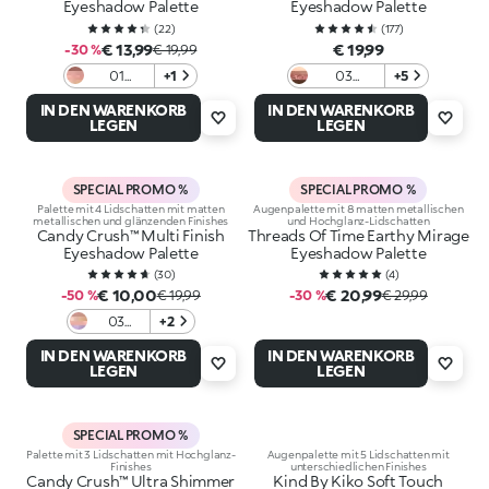
Eyeshadow Palette
Eyeshadow Palette
(
22
)
(
177
)
€ 13,99
€ 19,99
-30 %
€ 19,99
01
+1
03
+5
Embrace
Burgundy
IN DEN WARENKORB
IN DEN WARENKORB
Yourself
Notes
LEGEN
LEGEN
SPECIAL PROMO %
SPECIAL PROMO %
Palette mit 4 Lidschatten mit matten
Augenpalette mit 8 matten metallischen
metallischen und glänzenden Finishes
und Hochglanz-Lidschatten
Candy Crush™ Multi Finish
Threads Of Time Earthy Mirage
Eyeshadow Palette
Eyeshadow Palette
(
30
)
(
4
)
€ 10,00
€ 20,99
-50 %
€ 19,99
-30 %
€ 29,99
03
+2
Berry
IN DEN WARENKORB
IN DEN WARENKORB
Bonbon
LEGEN
LEGEN
SPECIAL PROMO %
Palette mit 3 Lidschatten mit Hochglanz-
Augenpalette mit 5 Lidschatten mit
Finishes
unterschiedlichen Finishes
Candy Crush™ Ultra Shimmer
Kind By Kiko Soft Touch