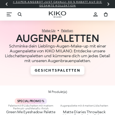
⚡ SUPER-ANGEBOT JUST CAVALLI: 30 % RABATT AUF DIE
GESAMTE KOLLEKTION
Make-Up
Paletten
AUGENPALETTEN
Schminke dein Lieblings-Augen-Make-up mit einer
Augenpalette von KIKO MILANO. Entdecke unsere
Lidschattenpaletten und kümmere dich um jedes Detail
mit unseren Augenbrauenpaletten.
GESICHTSPALETTEN
14 Produkt(e)
SPECIAL PROMO %
Palette mit 9 Lidschatten mit mattem
Augenpalette mit 4 matten Lidschatten
Perlmutt- und Metallic-Finish
Green Me Eyeshadow Palette
Matte Diaries Throwback