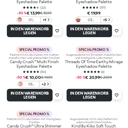
Eyeshadow Palette
Eyeshadow Palette
(
22
)
(
177
)
€ 13,99
€ 19,99
-30 %
€ 19,99
01
+1
03
+5
Embrace
Burgundy
IN DEN WARENKORB
IN DEN WARENKORB
Yourself
Notes
LEGEN
LEGEN
SPECIAL PROMO %
SPECIAL PROMO %
Palette mit 4 Lidschatten mit matten
Augenpalette mit 8 matten metallischen
metallischen und glänzenden Finishes
und Hochglanz-Lidschatten
Candy Crush™ Multi Finish
Threads Of Time Earthy Mirage
Eyeshadow Palette
Eyeshadow Palette
(
30
)
(
4
)
€ 10,00
€ 20,99
-50 %
€ 19,99
-30 %
€ 29,99
03
+2
Berry
IN DEN WARENKORB
IN DEN WARENKORB
Bonbon
LEGEN
LEGEN
SPECIAL PROMO %
Palette mit 3 Lidschatten mit Hochglanz-
Augenpalette mit 5 Lidschatten mit
Finishes
unterschiedlichen Finishes
Candy Crush™ Ultra Shimmer
Kind By Kiko Soft Touch