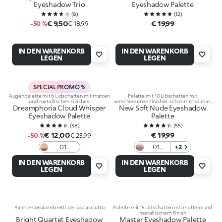
Eyeshadow Trio
Eyeshadow Palette
(
8
)
(
12
)
€ 9,50
€ 19,99
-50 %
€ 18,99
IN DEN WARENKORB
IN DEN WARENKORB
LEGEN
LEGEN
SPECIAL PROMO %
Augenpalette mit 6 Lidschatten mit matten
Palette mit 10 Lidschatten mit
und metallischen Finishes.
verschiedenen Finishes: schimmernd matt
Dreamphoria Cloud Whisper
New Soft Nude Eyeshadow
und metallisch
Eyeshadow Palette
Palette
(
38
)
(
55
)
€ 12,00
€ 19,99
-50 %
€ 23,99
01
01
+2
Earthy
Garden
IN DEN WARENKORB
IN DEN WARENKORB
Elegance
Rose
LEGEN
LEGEN
Palette con 4 ombretti per uso asciutto
Palette mit 15 Lidschatten mit mattem und
metallischem Finish
Bright Quartet Eyeshadow
Master Eyeshadow Palette