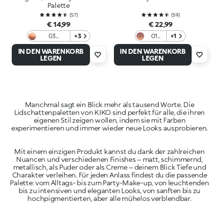
Palette
(
57
)
(
59
)
€ 14,99
€ 22,99
03
+3
01
+1
Burgundy
Star
IN DEN WARENKORB
IN DEN WARENKORB
Variations
Of
LEGEN
LEGEN
The
Show
Manchmal sagt ein Blick mehr als tausend Worte. Die
Lidschattenpaletten von KIKO sind perfekt für alle, die ihren
eigenen Stil zeigen wollen, indem sie mit Farben
Mit einem einzigen Produkt kannst du dank der zahlreichen
Nuancen und verschiedenen Finishes – matt, schimmernd,
metallisch, als Puder oder als Creme – deinem Blick Tiefe und
Charakter verleihen. Für jeden Anlass findest du die passende
Palette: vom Alltags- bis zum Party-Make-up, von leuchtenden
bis zu intensiven und eleganten Looks, von sanften bis zu
hochpigmentierten, aber alle mühelos verblendbar.