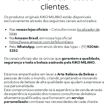
clientes.
Os produtos originais KIKO MILANO estão disponíveis
exclusivamente através dos seguintes canais autorizados:
Nas
nossas lojas oficiais
– Consulte nosso
localizador de
lojas
Na
Amazon Brasil
, em nossa loja oficial:
https://www.amazon.com.br/kikomilano
Pelo
WhatsApp
, com envio direto das lojas – (11)
92066-
3252
Os canais oficiais são os únicos que
garantem a qualidade,
segurança e toda a beleza assinada pela KIKO MILANO.
Estamos empenhados em levar a
Arte Italiana da Beleza
a
pessoas de todo o mundo, criando, projetando e inovando
produtos de beleza de alta qualidade que ajudam a expressar a
sua personalidade.
Este compromisso estende-se à experiência de venda através
da experiência e paixão dos nossos consultores de beleza
altamente qualificados, que fornecem um
serviço
personalizado
com base nas necessidades de cada cliente.