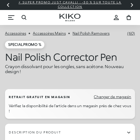
⚡ SUPER PROMO JUST CAVALLI : -30 % SUR TOUTE LA
COLLECTION
Accessoires
Accessoires Mains
Nail Polish Removers
(60)
SPECIAL PROMO %
Nail Polish Corrector Pen
Crayon dissolvant pour les ongles, sans acétone. Nouveau
design !
Changer de magasin
RETRAIT GRATUIT EN MAGASIN
Vérifiez la disponibilité de l'article dans un magasin près de chez vous
!
DESCRIPTION DU PRODUIT