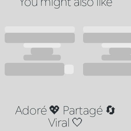
You might also like
Adoré 💖 Partagé 🔄
Viral 🤍