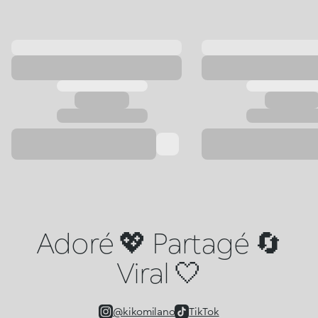
Adoré 💖 Partagé 🔄
Viral 🤍
@kikomilano
TikTok