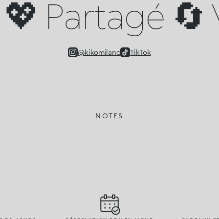
💖 Partagé 🔄 V
@kikomilano
TikTok
NOTES