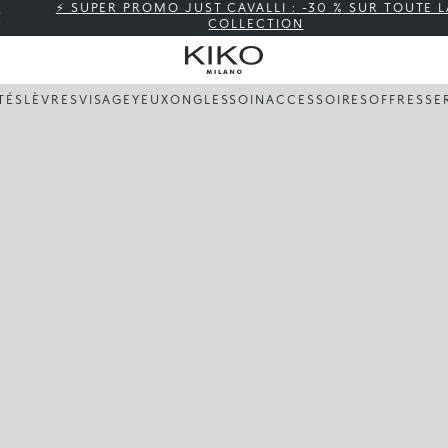
⚡ SUPER PROMO JUST CAVALLI : -30 % SUR TOUTE L
COLLECTION
TÉS
LÈVRES
VISAGE
YEUX
ONGLES
SOIN
ACCESSOIRES
OFFRES
SE