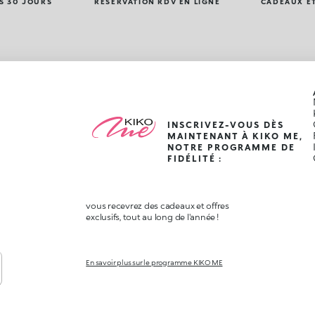
S 30 JOURS
RÉSERVATION RDV EN LIGNE
CADEAUX ET
INSCRIVEZ-VOUS DÈS
MAINTENANT À KIKO ME,
NOTRE PROGRAMME DE
FIDÉLITÉ :
vous recevrez des cadeaux et offres
exclusifs, tout au long de l'année !
En savoir plus sur le programme KIKO ME