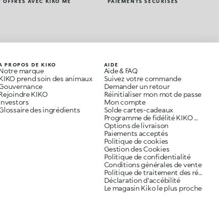
 OFFRES AVEC KIKO ME
PAIEMENTS SÉCURISÉS
A PROPOS DE KIKO
AIDE
Notre marque
Aide & FAQ
KIKO prend soin des animaux
Suivez votre commande
Gouvernance
Demander un retour
Rejoindre KIKO
Réinitialiser mon mot de passe
Investors
Mon compte
Glossaire des ingrédients
Solde cartes-cadeaux
Programme de fidélité KIKO ME
Options de livraison
Paiements acceptés
Politique de cookies
Gestion des Cookies
Politique de confidentialité
Conditions générales de vente
Politique de traitement des réclamations
Déclaration d'accébilité
Le magasin Kiko le plus proche