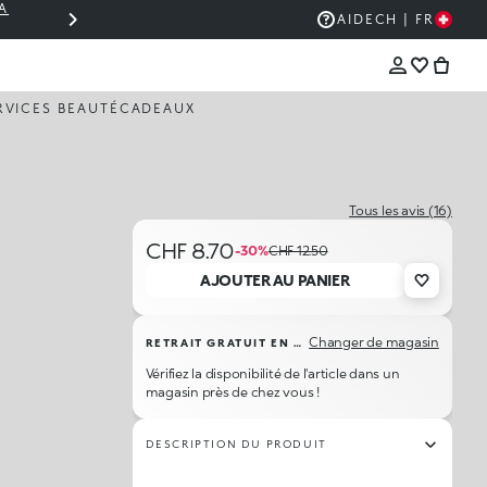
A
THE KIKO SALE:J USQU’À -50 % DE RÉDUC
AIDE
CH | FR
RVICES BEAUTÉ
CADEAUX
Tous les avis (16)
CHF 8.70
-30%
CHF 12.50
AJOUTER AU PANIER
Changer de magasin
RETRAIT GRATUIT EN MAGASIN
Vérifiez la disponibilité de l'article dans un
magasin près de chez vous !
DESCRIPTION DU PRODUIT