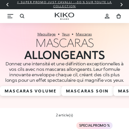
⚡ SUPER PROMO JUST CAVALLI : -30 % SUR TOUTE LA
COLLECTION
Maquillage
Yeux
Mascaras
MASCARAS
ALLONGEANTS
Donnez une intensité et une définition exceptionnelles à
vos cils avec nos mascaras allongeants. Leur formule
innovante enveloppe chaque cil, créant des cils plus
longs pour un effet spectaculaire qui magnifie vos yeux.
MASCARAS VOLUME
MASCARAS SOIN
MAS
2 article(s)
SPECIAL PROMO %