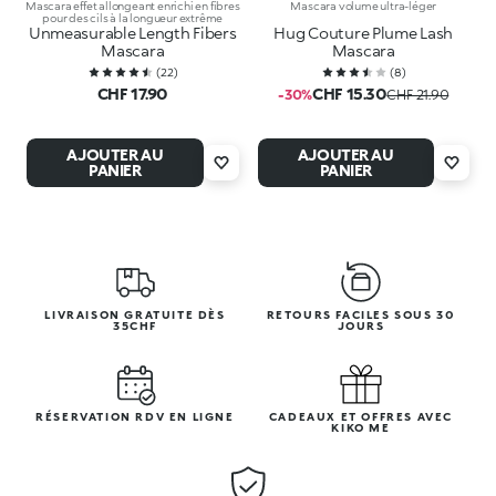
Mascara effet allongeant enrichi en fibres
Mascara volume ultra-léger
pour des cils à la longueur extrême
Unmeasurable Length Fibers
Hug Couture Plume Lash
Mascara
Mascara
(
22
)
(
8
)
CHF 17.90
CHF 15.30
-30%
CHF 21.90
AJOUTER AU
AJOUTER AU
PANIER
PANIER
LIVRAISON GRATUITE DÈS
RETOURS FACILES SOUS 30
35CHF
JOURS
RÉSERVATION RDV EN LIGNE
CADEAUX ET OFFRES AVEC
KIKO ME