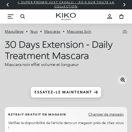
⚡ SUPER PROMO JUST CAVALLI : -30 % SUR TOUTE LA
COLLECTION
Maquillage
Yeux
Mascaras
Mascaras Soin
(3)
30 Days Extension - Daily
Treatment Mascara
Mascara noir effet volume et longueur
ESSAYEZ-LE MAINTENANT
Changer de magasin
RETRAIT GRATUIT EN MAGASIN
Vérifiez la disponibilité de l'article dans un magasin près de chez vous
!