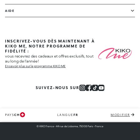
AIDE
INSCRIVEZ-VOUS DÈS MAINTENANT À
KIKO ME, NOTRE PROGRAMME DE
FIDÉLITÉ :
vous recevrez des cadeaux et offres exclusifs, tout
au long de l'année !
En savoir plus sur le programme KIKO ME
SUIVEZ-NOUS SUR
PAYS
CH
LANGUE
FR
MODIFIER
© KIKO France - 44 rue de Lisbonne, 75008 Paris - France