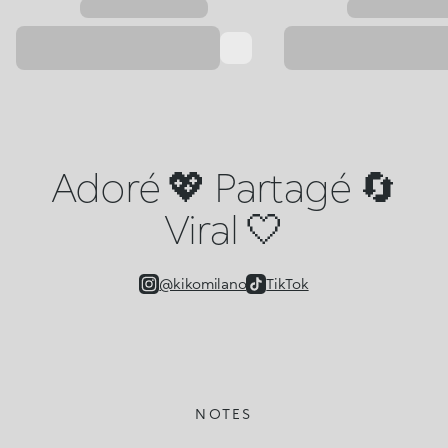
Adoré 💖 Partagé 🔄
Viral 🤍
@kikomilano
TikTok
NOTES