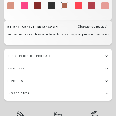
327
307
346
325
301
330
329
326
309
315
345
319
311
316
303
332
Changer de magasin
RETRAIT GRATUIT EN MAGASIN
Vérifiez la disponibilité de l'article dans un magasin près de chez vous
312
322
344
306
!
DESCRIPTION DU PRODUIT
RÉSULTATS
CONSEILS
INGRÉDIENTS