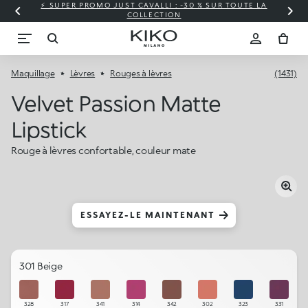
⚡ SUPER PROMO JUST CAVALLI : -30 % SUR TOUTE LA
COLLECTION
Maquillage
Lèvres
Rouges à lèvres
(1431)
Velvet Passion Matte
Lipstick
Rouge à lèvres confortable, couleur mate
ESSAYEZ-LE MAINTENANT
301 Beige
328
317
341
314
342
302
323
331