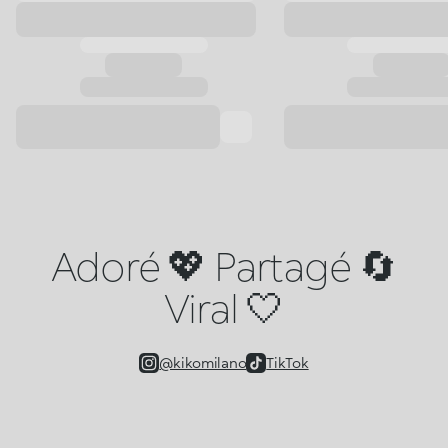
Adoré 💖 Partagé 🔄
Viral 🤍
@kikomilano
TikTok