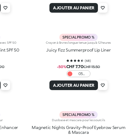
AJOUTER AU PANIER
SPECIAL PROMO %
 avec SPF 50
Crayon à lèvres longue tenue jusqu’à 12 heures
Tint SPF 50
Juicy Fizz Summerproof Lip Liner
(
68
)
CHF 7.70
.90
-50%
CHF 15.50
05
Pinky
Promise
AJOUTER AU PANIER
SPECIAL PROMO %
ur
Duo base et mascara pour les sourcils
 Enhancer
Magnetic Nights Gravity-Proof Eyebrow Serum
& Mascara