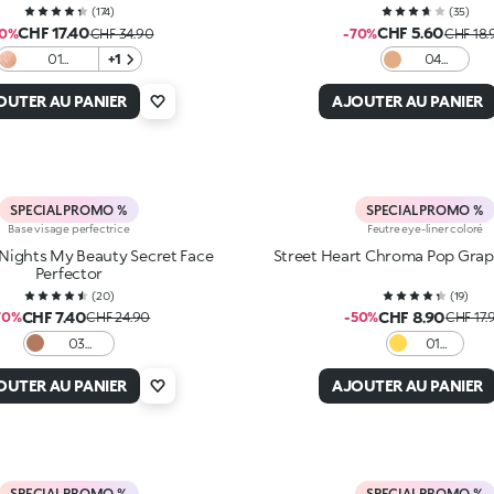
(
174
)
(
35
)
CHF 17.40
CHF 5.60
50%
CHF 34.90
-70%
CHF 18.
01
+1
04
Macchiato
Caramel
OUTER AU PANIER
AJOUTER AU PANIER
SPECIAL PROMO %
SPECIAL PROMO %
Base visage perfectrice
Feutre eye-liner coloré
Nights My Beauty Secret Face
Street Heart Chroma Pop Graph
Perfector
(
20
)
(
19
)
CHF 7.40
CHF 8.90
70%
CHF 24.90
-50%
CHF 17.
03
01
Hazelnut
Yellow
Sketch
OUTER AU PANIER
AJOUTER AU PANIER
SPECIAL PROMO %
SPECIAL PROMO %