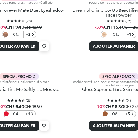
res à paupières : mate et métallisée
Poudre compacte hybride pour le
 Forever Mate Duet Eyeshadow
Dreamphoria Glow Up Beautifier
Face Powder
(
20
)
(
52
)
CHF 9.40
CHF 13.40
50%
CHF 18.90
-50%
CHF 26
01
+2
01
+1
Cocoa
Golden
And
Dreams
OUTER AU PANIER
AJOUTER AU PANIER
Go
SPECIAL PROMO %
SPECIAL PROMO %
teintée pour les lèvres au fini mat
Fond de teint fluide longue tenue, sans transfert
l'acide hyaluronique
ia Tint Me Softly Lip Mousse
Gloss Supreme Bare Skin F
(
26
)
(
74
)
CHF 9.40
CHF 8.30
50%
CHF 18.90
-70%
CHF 27.
04
+1
08
+3
Red
Cocoa
Desire
OUTER AU PANIER
AJOUTER AU PANIER