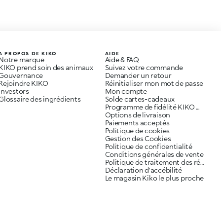
A PROPOS DE KIKO
AIDE
Notre marque
Aide & FAQ
KIKO prend soin des animaux
Suivez votre commande
Gouvernance
Demander un retour
Rejoindre KIKO
Réinitialiser mon mot de passe
Investors
Mon compte
Glossaire des ingrédients
Solde cartes-cadeaux
Programme de fidélité KIKO ME
Options de livraison
Paiements acceptés
Politique de cookies
Gestion des Cookies
Politique de confidentialité
Conditions générales de vente
Politique de traitement des réclamations
Déclaration d'accébilité
Le magasin Kiko le plus proche