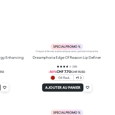
SPECIAL PROMO %
Crayon à lèvres automatique avec pointe innovante
rgy Enhancing
Dreamphoria Edge Of Reason Lip Definer
(
59
)
CHF 7.70
.90
-50%
CHF 15.50
06 Red
+1
Obsession
AJOUTER AU PANIER
SPECIAL PROMO %