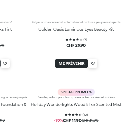
ues 2-en-1
Kit yeux : mascara effet volumateur et ombre à paupières liquide
ks Tint
Golden Oasis Luminous Eyes Beauty Kit
(
7
)
CHF 29.90
.90
ME PRÉVENIR
SPECIAL PROMO %
 longue tenue jusqu’à
Eau de parfum pour le corps aux notes boisées et fruitées
 Foundation &
Holiday Wonderlights Wood Elixir Scented Mist
(
42
)
CHF 11.90
.90
-70%
CHF 39.90