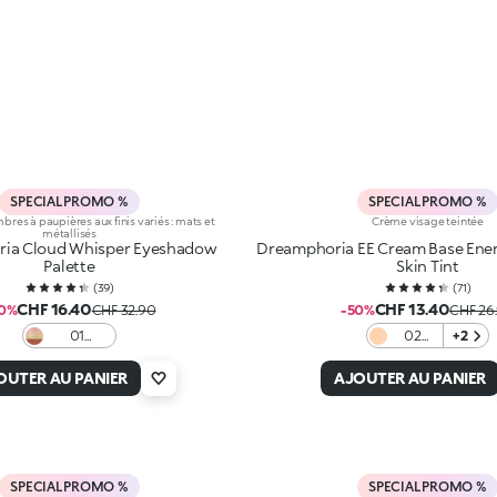
SPECIAL PROMO %
SPECIAL PROMO %
bres à paupières aux finis variés : mats et
Crème visage teintée
métallisés
ia Cloud Whisper Eyeshadow
Dreamphoria EE Cream Base Ene
Palette
Skin Tint
(
39
)
(
71
)
CHF 16.40
CHF 13.40
0%
CHF 32.90
-50%
CHF 26
01
02
+2
Earthy
Honey
Elegance
OUTER AU PANIER
AJOUTER AU PANIER
SPECIAL PROMO %
SPECIAL PROMO %