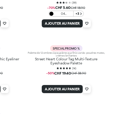
(
39
)
CHF 5.60
90
-70%
CHF 18.90
04
+3
Blackhaired
AJOUTER AU PANIER
SPECIAL PROMO %
Palette de 12 ombres à paupières aux finis variés : poudres mates,
crèmes brillantes
ic Eyeliner
Street Heart Colour Tag Multi-Texture
Eyeshadow Palette
(
14
)
CHF 19.40
90
-50%
CHF 38.90
AJOUTER AU PANIER