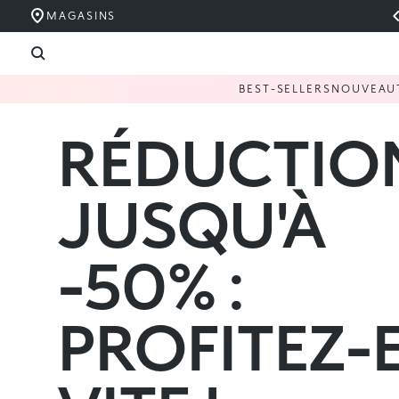
MAGASINS
BEST-SELLERS
NOUVEAU
RÉDUCTIO
JUSQU'À
-50% :
PROFITEZ-