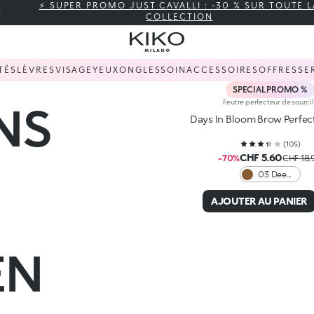
⚡ SUPER PROMO JUST CAVALLI : -30 % SUR TOUTE L
COLLECTION
TÉS
LÈVRES
VISAGE
YEUX
ONGLES
SOIN
ACCESSOIRES
OFFRES
SE
SPECIAL PROMO %
NS
Feutre perfecteur de sourcil
Days In Bloom Brow Perfec
(
105
)
CHF 5.60
-70%
CHF 18.
03 Deep
Brunettes
AJOUTER AU PANIER
EN