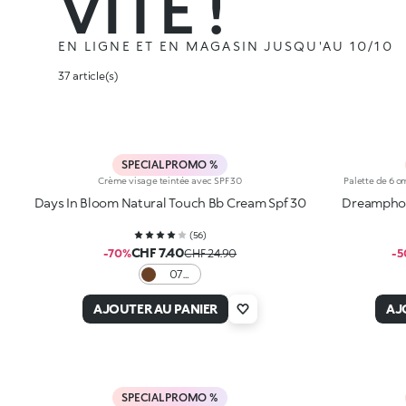
VITE !
EN LIGNE ET EN MAGASIN JUSQU'AU 10/10
37 article(s)
SPECIAL PROMO %
Crème visage teintée avec SPF 30
Palette de 6 om
Days In Bloom Natural Touch Bb Cream Spf 30
Dreamphor
(
56
)
CHF 7.40
-70%
CHF 24.90
-5
07
Cocoa
AJOUTER AU PANIER
AJ
SPECIAL PROMO %