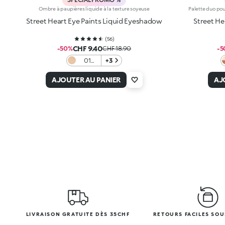
Ombre à paupières liquide à la texture soyeuse
Palette duo pou
Street Heart Eye Paints Liquid Eyeshadow
Street He
(
56
)
CHF 9.40
-50%
CHF 18.90
-5
01
+3
Graffiti
Gold​
AJOUTER AU PANIER
AJ
LIVRAISON GRATUITE DÈS 35CHF
RETOURS FACILES SOU