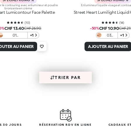
r le contouring avec enlumineur et poudre
Enlumineur liquide visage et contou
bronzante en crème
art Lumicontour Face Palette
Street Heart Lumilight Liquid 
(
10
)
(
14
)
CHF 13.40
CHF 10.90
0%
CHF 26.90
-50%
CHF 21
01
+1
03
+1
Champagne
Cupid'S
& Hazelnut​
Copper
OUTER AU PANIER
AJOUTER AU PANIER
TRIER PAR
S 30 JOURS
RÉSERVATION RDV EN LIGNE
CADEAUX ET