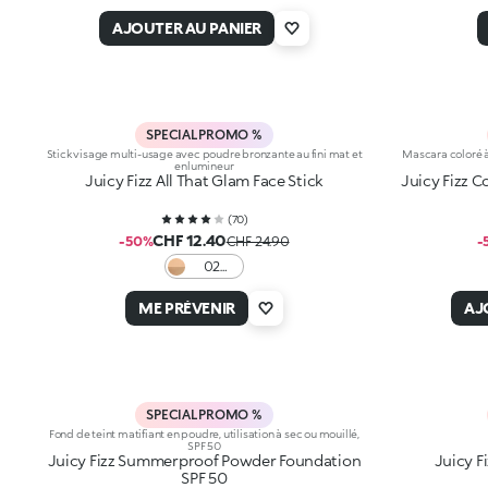
Perfect
Gold
AJOUTER AU PANIER
SPECIAL PROMO %
Stick visage multi-usage avec poudre bronzante au fini mat et
Mascara coloré à 
enlumineur
Juicy Fizz All That Glam Face Stick
Juicy Fizz 
(
70
)
CHF 12.40
-50%
CHF 24.90
-
02
Golden
Aperò
ME PRÉVENIR
AJ
SPECIAL PROMO %
Fond de teint matifiant en poudre, utilisation à sec ou mouillé,
SPF 50
Juicy Fizz Summerproof Powder Foundation
Juicy F
SPF 50