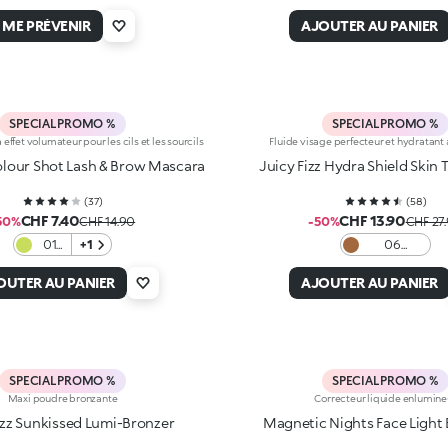
Monologue
Cocoa
ME PRÉVENIR
AJOUTER AU PANIER
SPECIAL PROMO %
SPECIAL PROMO %
effet volumateur pour les cils et les sourcils
Fluide visage perfecteur et hydratant
Colour Shot Lash & Brow Mascara
Juicy Fizz Hydra Shield Skin 
(
37
)
(
58
)
CHF 7.40
CHF 13.90
50%
CHF 14.90
-50%
CHF 27
01
+1
06
Just
Chocolate
in
OUTER AU PANIER
AJOUTER AU PANIER
Lime
SPECIAL PROMO %
SPECIAL PROMO %
Maxi poudre bronzante
Correcteur liquide enlumine
izz Sunkissed Lumi-Bronzer
Magnetic Nights Face Light