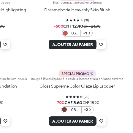
 visage
Blush compact au toucher crémeux
 Highlighting
Dreamphoria Heavenly Skin Blush
(
31
)
CHF 12.40
.90
-50%
CHF 24.90
03
+1
Spicy
Rose
AJOUTER AU PANIER
SPECIAL PROMO %
, au fini lumineux, à
Rouge à lèvres liquide à la couleur intense et à la brillance extrême
oundation
Gloss Supreme Color Glaze Lip Lacquer
(
75
)
CHF 5.60
90
-70%
CHF 18.90
08
+2
Iced
Brown
AJOUTER AU PANIER