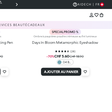
A
THE KIKO SALE:J USQU’À -50 % DE RÉDUC
AIDE
CH | FR
RVICES BEAUTÉ
CADEAUX
SPECIAL PROMO %
s
Ombre à paupières poudre crémeuse au fini lumineux
ting Pen
Days In Bloom Metamorphic Eyeshadow
(
28
)
CHF 5.60
90
-70%
CHF 18.90
04 Be
Green
AJOUTER AU PANIER