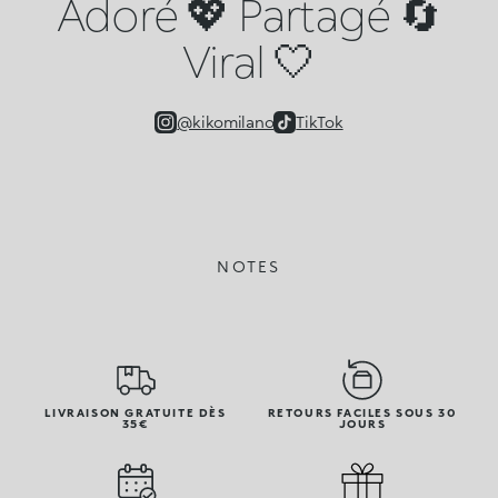
Adoré 💖 Partagé 🔄
Viral 🤍
@kikomilano
TikTok
NOTES
LIVRAISON GRATUITE DÈS
RETOURS FACILES SOUS 30
35€
JOURS