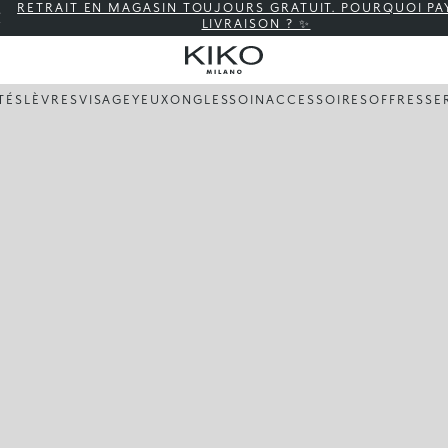
RETRAIT EN MAGASIN TOUJOURS GRATUIT. POURQUOI PA
LIVRAISON ? ✨
TÉS
LÈVRES
VISAGE
YEUX
ONGLES
SOIN
ACCESSOIRES
OFFRES
SE