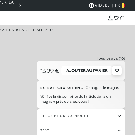
YER LA
PANIER À 30 € ? LIVRAISON OFFERTE 🚚
AIDE
BE | FR
RVICES BEAUTÉ
CADEAUX
Tous les avis (16)
13,99 €
AJOUTER AU PANIER
Changer de magasin
RETRAIT GRATUIT EN MAGASIN
Vérifiez la disponibilité de l'article dans un
magasin près de chez vous !
DESCRIPTION DU PRODUIT
TEST