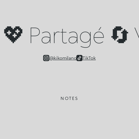
💖 Partagé 🔄 V
@kikomilano
TikTok
NOTES