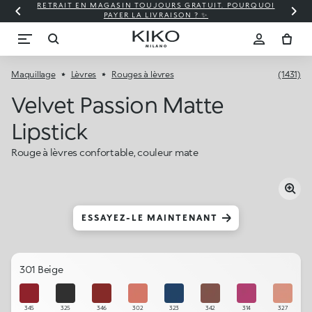
RETRAIT EN MAGASIN TOUJOURS GRATUIT. POURQUOI
PAYER LA LIVRAISON ? ✨
Maquillage
Lèvres
Rouges à lèvres
(1431)
Velvet Passion Matte
Lipstick
Rouge à lèvres confortable, couleur mate
ESSAYEZ-LE MAINTENANT
301 Beige
345
325
346
302
323
342
314
327