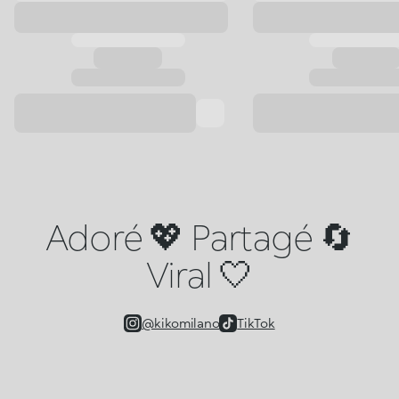
Adoré 💖 Partagé 🔄
Viral 🤍
@kikomilano
TikTok