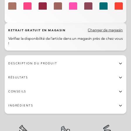
341
307
317
328
306
344
322
309
332
312
331
330
301
329
303
316
Changer de magasin
RETRAIT GRATUIT EN MAGASIN
Vérifiez la disponibilité de l'article dans un magasin près de chez vous
311
319
315
326
!
DESCRIPTION DU PRODUIT
RÉSULTATS
CONSEILS
INGRÉDIENTS