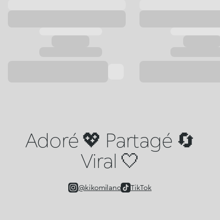
Adoré 💖 Partagé 🔄
Viral 🤍
@kikomilano
TikTok