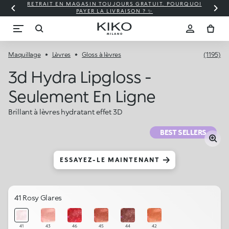
RETRAIT EN MAGASIN TOUJOURS GRATUIT. POURQUOI
PAYER LA LIVRAISON ? ✨
Maquillage
Lèvres
Gloss à lèvres
(1195)
3d Hydra Lipgloss -
Seulement En Ligne
Brillant à lèvres hydratant effet 3D
BEST SELLERS
ESSAYEZ-LE MAINTENANT
41 Rosy Glares
41
43
46
45
44
42