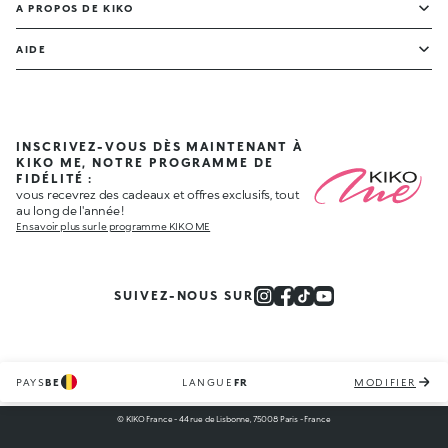
A PROPOS DE KIKO
AIDE
INSCRIVEZ-VOUS DÈS MAINTENANT À
KIKO ME, NOTRE PROGRAMME DE
FIDÉLITÉ :
vous recevrez des cadeaux et offres exclusifs, tout
au long de l'année !
En savoir plus sur le programme KIKO ME
SUIVEZ-NOUS SUR
PAYS
BE
LANGUE
FR
MODIFIER
© KIKO France - 44 rue de Lisbonne, 75008 Paris - France