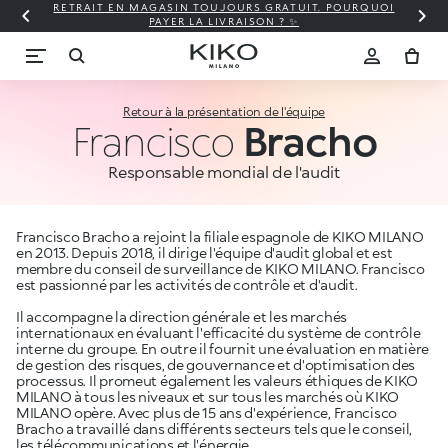
RETRAIT EN MAGASIN TOUJOURS GRATUIT. POURQUOI
PAYER LA LIVRAISON ? ✨
Retour à la présentation de l'équipe
Francisco
Bracho
Responsable mondial de l'audit
Francisco Bracho a rejoint la filiale espagnole de KIKO MILANO
en 2013. Depuis 2018, il dirige l'équipe d'audit global et est
membre du conseil de surveillance de KIKO MILANO. Francisco
est passionné par les activités de contrôle et d'audit.
Il accompagne la direction générale et les marchés
internationaux en évaluant l'efficacité du système de contrôle
interne du groupe. En outre il fournit une évaluation en matière
de gestion des risques, de gouvernance et d'optimisation des
processus. Il promeut également les valeurs éthiques de KIKO
MILANO à tous les niveaux et sur tous les marchés où KIKO
MILANO opère. Avec plus de 15 ans d'expérience, Francisco
Bracho a travaillé dans différents secteurs tels que le conseil,
les télécommunications et l'énergie.