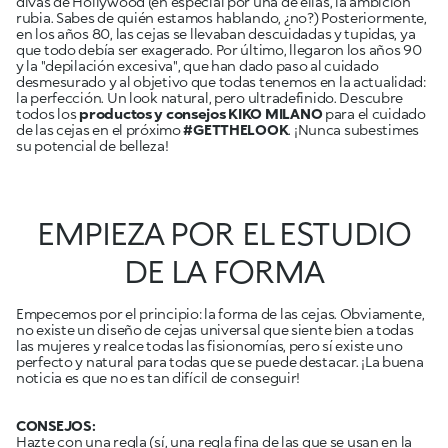
divas de Hollywood (en especial por una de ellas, la ambición
rubia. Sabes de quién estamos hablando, ¿no?) Posteriormente,
en los años 80, las cejas se llevaban descuidadas y tupidas, ya
que todo debía ser exagerado. Por último, llegaron los años 90
y la "depilación excesiva", que han dado paso al cuidado
desmesurado y al objetivo que todas tenemos en la actualidad:
la perfección. Un look natural, pero ultradefinido. Descubre
todos los
productos y consejos KIKO MILANO
para el cuidado
de las cejas en el próximo
#GETTHELOOK
. ¡Nunca subestimes
su potencial de belleza!
EMPIEZA POR EL ESTUDIO
DE LA FORMA
Empecemos por el principio: la forma de las cejas. Obviamente,
no existe un diseño de cejas universal que siente bien a todas
las mujeres y realce todas las fisionomías, pero sí existe uno
perfecto y natural para todas que se puede destacar. ¡La buena
noticia es que no es tan difícil de conseguir!
CONSEJOS:
Hazte con una regla (sí, una regla fina de las que se usan en la