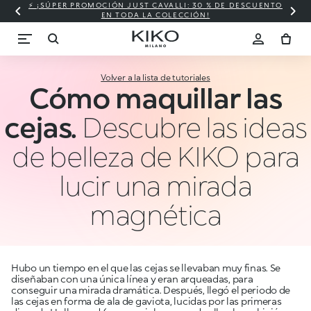
⚡ ¡SÚPER PROMOCIÓN JUST CAVALLI: 30 % DE DESCUENTO
EN TODA LA COLECCIÓN!
Volver a la lista de tutoriales
Cómo maquillar las
cejas.
Descubre las ideas
de belleza de KIKO para
lucir una mirada
magnética
Hubo un tiempo en el que las cejas se llevaban muy finas. Se
diseñaban con una única línea y eran arqueadas, para
conseguir una mirada dramática. Después, llegó el periodo de
las cejas en forma de ala de gaviota, lucidas por las primeras