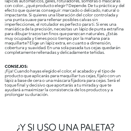
lápices automáticos, geles, rotuladores, sombras o máscaras
con color... ¿qué producto elegir? Depende. De tu práctica y del
efecto que quieras conseguir: marcado o delicado, natural o
impactante. Si quieres una liberación del color controlada y
una punta suave para rellenar posibles calvas sin
imperfecciones, el rotulador es perfecto para ti. Si eres una
maniática de la precisión, necesitas un lápiz de punta extrafina
para dibujar trazos tan finos que parezcan naturales. ¿Estás
muy ocupada y tienes poco tiempo por la mañana para
maquillarte? Elige un lápiz extra, en cuanto a dimensión,
cobertura y suavidad. En una sola pasada tus cejas quedarán
completamente rellenadas y delicadamente teñidas.
CONSEJOS:
¡Fija! Cuando hayas elegido el color, el acabado y el tipo de
producto que aplicarás para maquillar tus cejas, fíjalo con un
lápiz a base de cera o una máscara fijadora para cejas. Será el
toque final y decisivo que aportarás a tu mirada y que te
ayudará a maximizar la consistencia de los productos y a
prolongar su duración.
¿Y SI USO UNA PALETA?