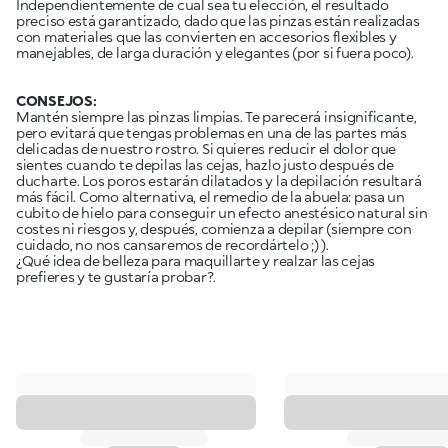
Independientemente de cual sea tu elección, el resultado
preciso está garantizado, dado que las pinzas están realizadas
con materiales que las convierten en accesorios flexibles y
manejables, de larga duración y elegantes (por si fuera poco).
CONSEJOS:
Mantén siempre las pinzas limpias. Te parecerá insignificante,
pero evitará que tengas problemas en una de las partes más
delicadas de nuestro rostro. Si quieres reducir el dolor que
sientes cuando te depilas las cejas, hazlo justo después de
ducharte. Los poros estarán dilatados y la depilación resultará
más fácil. Como alternativa, el remedio de la abuela: pasa un
cubito de hielo para conseguir un efecto anestésico natural sin
costes ni riesgos y, después, comienza a depilar (siempre con
cuidado, no nos cansaremos de recordártelo ;) ).
¿Qué idea de belleza para maquillarte y realzar las cejas
prefieres y te gustaría probar?.