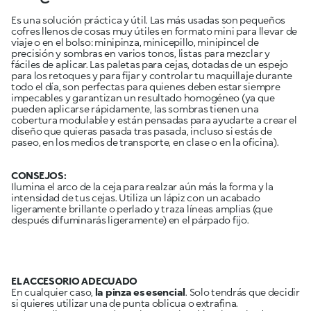
Es una solución práctica y útil. Las más usadas son pequeños
cofres llenos de cosas muy útiles en formato mini para llevar de
viaje o en el bolso: minipinza, minicepillo, minipincel de
precisión y sombras en varios tonos, listas para mezclar y
fáciles de aplicar. Las paletas para cejas, dotadas de un espejo
para los retoques y para fijar y controlar tu maquillaje durante
todo el día, son perfectas para quienes deben estar siempre
impecables y garantizan un resultado homogéneo (ya que
pueden aplicarse rápidamente, las sombras tienen una
cobertura modulable y están pensadas para ayudarte a crear el
diseño que quieras pasada tras pasada, incluso si estás de
paseo, en los medios de transporte, en clase o en la oficina).
CONSEJOS:
Ilumina el arco de la ceja para realzar aún más la forma y la
intensidad de tus cejas. Utiliza un lápiz con un acabado
ligeramente brillante o perlado y traza líneas amplias (que
después difuminarás ligeramente) en el párpado fijo.
EL ACCESORIO ADECUADO
En cualquier caso,
la pinza es esencial
. Solo tendrás que decidir
si quieres utilizar una de punta oblicua o extrafina.