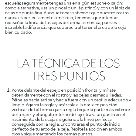
escuela; seguramente tengas una en algún estuche o cajón;
como alternativa, usa un pincel o un lápiz fino) y con un lápiz de
cejas de punta fina. Aunque todas sabemos que nuestro rostro
nunca es perfectamente simétrico, tenemos que intentar
rediseñar la línea de las cejas de forma armónica, pues es
increíble la diferencia que se
aprecia al tener el arco de la ceja
bien cuidado.
LA TÉCNICA DE LOS
TRES PUNTOS
Ponte delante del espejo en posición frontal y mírate
detenidamente con el rostro y las cejas desmaquilladas.
Péinalas hacia arriba y hacia fuera con un cepillo adecuado y
limpio. Agarra la regla y acércala a la nariz en posición
vertical, de tal forma que la regla toque la parte más exterior
de la nariz y el ángulo interno del ojo; traza un punto en el
nacimiento de las cejas, siguiendo la línea perfecta
conseguida con la regla. Encontrarás el punto de inicio
perfecto de tu arco de la ceja. Repite la acción en ambos
ojos y sigue marcando los demás puntos.