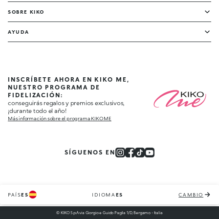
SOBRE KIKO
AYUDA
INSCRÍBETE AHORA EN KIKO ME,
NUESTRO PROGRAMA DE
FIDELIZACIÓN:
conseguirás regalos y premios exclusivos,
¡durante todo el año!
Más información sobre el programa KIKO ME
SÍGUENOS EN
PAÍS
ES
IDIOMA
ES
CAMBIO
© KIKO S.p.A via Giorgio e Guido Paglia 1/D, Bergamo - Italia