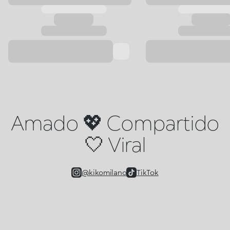
Amado 💖 Compartido
🤍 Viral
@kikomilano
TikTok