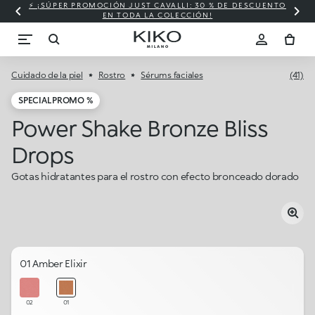
⚡ ¡SÚPER PROMOCIÓN JUST CAVALLI: 30 % DE DESCUENTO
EN TODA LA COLECCIÓN!
Cuidado de la piel
Rostro
Sérums faciales
(41)
SPECIAL PROMO %
Power Shake Bronze Bliss
Drops
Gotas hidratantes para el rostro con efecto bronceado dorado
01 Amber Elixir
02
01