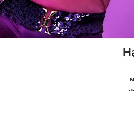
H
M
Est