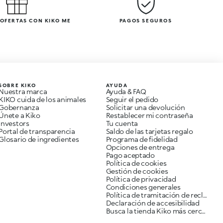
 OFERTAS CON KIKO ME
PAGOS SEGUROS
SOBRE KIKO
AYUDA
Nuestra marca
Ayuda & FAQ
KIKO cuida de los animales
Seguir el pedido
Gobernanza
Solicitar una devolución
Únete a Kiko
Restablecer mi contraseña
Investors
Tu cuenta
Portal de transparencia
Saldo de las tarjetas regalo
Glosario de ingredientes
Programa de fidelidad
Opciones de entrega
Pago aceptado
Política de cookies
Gestión de cookies
Política de privacidad
Condiciones generales
Política de tramitación de reclamaciones
Declaración de accesibilidad
Busca la tienda Kiko más cercana