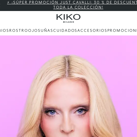
⚡ ¡SÚPER PROMOCIÓN JUST CAVALLI: 30 % DE DESCUEN
TODA LA COLECCIÓN!
BIOS
ROSTRO
OJOS
UÑAS
CUIDADOS
ACCESORIOS
PROMOCION