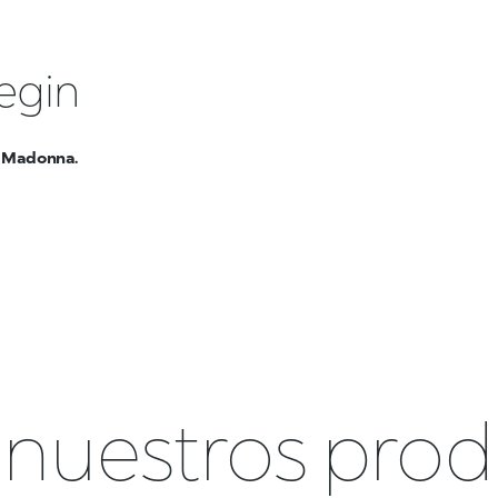
egin
r Madonna.
nuestros pro