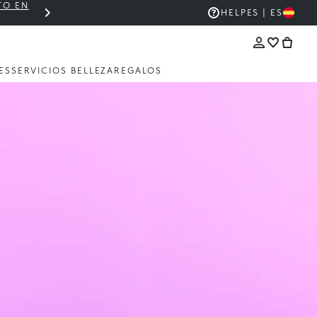
TO EN
THE KIKO SALE: HASTA UN 50% DE DESCU
HELP
ES | ES
ES
SERVICIOS BELLEZA
REGALOS