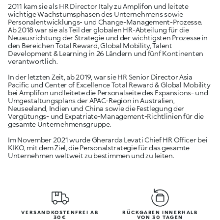
2011 kam sie als HR Director Italy zu Amplifon und leitete
wichtige Wachstumsphasen des Unternehmens sowie
Personalentwicklungs- und Change-Management-Prozesse.
Ab 2018 war sie als Teil der globalen HR-Abteilung für die
Neuausrichtung der Strategie und der wichtigsten Prozesse in
den Bereichen Total Reward, Global Mobility, Talent
Development & Learning in 26 Ländern und fünf Kontinenten
verantwortlich.
In der letzten Zeit, ab 2019, war sie HR Senior Director Asia
Pacific und Center of Excellence Total Reward & Global Mobility
bei Amplifon und leitete die Personalseite des Expansions- und
Umgestaltungsplans der APAC-Region in Australien,
Neuseeland, Indien und China sowie die Festlegung der
Vergütungs- und Expatriate-Management-Richtlinien für die
gesamte Unternehmensgruppe.
Im November 2021 wurde Gherarda Levati Chief HR Officer bei
KIKO, mit dem Ziel, die Personalstrategie für das gesamte
Unternehmen weltweit zu bestimmen und zu leiten.
VERSANDKOSTENFREI AB
RÜCKGABEN INNERHALB
30€
VON 30 TAGEN