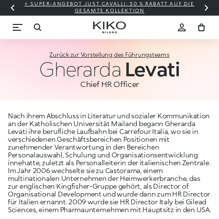
⚡ SUPER-ANGEBOT JUST CAVALLI: 30 % RABATT AUF DIE
GESAMTE KOLLEKTION
Zurück zur Vorstellung des Führungsteams
Gherarda
Levati
Chief HR Officer
Nach ihrem Abschluss in Literatur und sozialer Kommunikation
an der Katholischen Universität Mailand begann Gherarda
Levati ihre berufliche Laufbahn bei Carrefour Italia, wo sie in
verschiedenen Geschäftsbereichen Positionen mit
zunehmender Verantwortung in den Bereichen
Personalauswahl, Schulung und Organisationsentwicklung
innehatte, zuletzt als Personalleiterin der italienischen Zentrale.
Im Jahr 2006 wechselte sie zu Castorama, einem
multinationalen Unternehmen der Heimwerkerbranche, das
zur englischen Kingfisher-Gruppe gehört, als Director of
Organisational Development und wurde dann zum HR Director
für Italien ernannt. 2009 wurde sie HR Director Italy bei Gilead
Sciences, einem Pharmaunternehmen mit Hauptsitz in den USA.