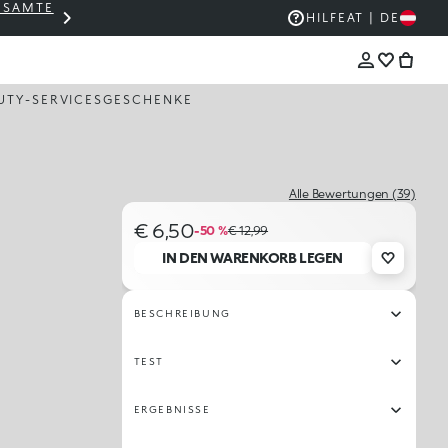
GESAMTE
THE KIKO SALE: BIS ZU -50 %
HILFE
AT | DE
UTY-SERVICES
GESCHENKE
Alle Bewertungen (39)
€ 6,50
-50 %
€ 12,99
IN DEN WARENKORB LEGEN
BESCHREIBUNG
TEST
ERGEBNISSE