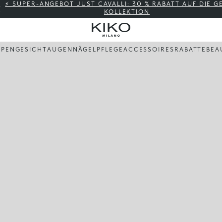
⚡ SUPER-ANGEBOT JUST CAVALLI: 30 % RABATT AUF DIE 
KOLLEKTION
PPEN
GESICHT
AUGEN
NÄGEL
PFLEGE
ACCESSOIRES
RABATTE
BEA