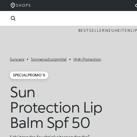
SHOPS
BESTSELLER
NEUHEITEN
LI
Suncare
Sonnenschutzmittel
High Protection
SPECIAL PROMO %
Sun
Protection Lip
Balm Spf 50
Schützender, feuchtigkeitsspendender*