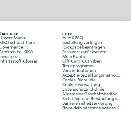
ÜBER KIKO
HILFE
Unsere Marke
Hilfe & FAQ
KIKO schützt Tiere
Bestellung verfolgen
Governance
Rückgabe beantragen
Arbeiten bei KIKO
Passwort zurücksetzen
Investors
Mein Konto
Inhaltsstoff-Glossar
Gift-Card-Guthaben
Treueprogramm
Versandoptionen
Akzeptierte Zahlungsmethoden
Cookie-Richtlinie
Cookie-Verwaltung
Datenschutzrichtlinie
Allgemeine Geschäftsbedingungen
Richtlinien zur Behandlung von Reklamationen
Barrierefreiheitserklärung
Finde dein nächstgelegenes KIKO Geschäft