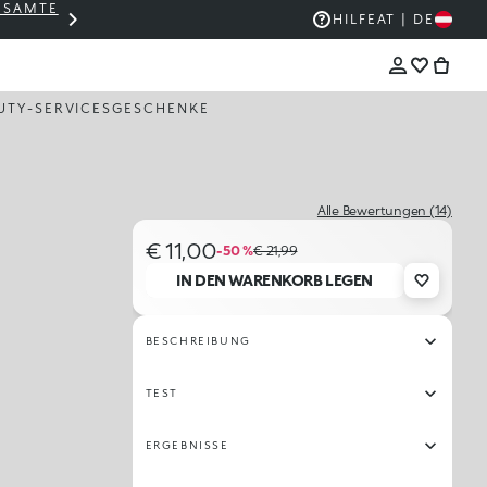
GESAMTE
THE KIKO SALE: BIS ZU -50 %
HILFE
AT | DE
UTY-SERVICES
GESCHENKE
Alle Bewertungen (14)
€ 11,00
-50 %
€ 21,99
IN DEN WARENKORB LEGEN
BESCHREIBUNG
TEST
ERGEBNISSE