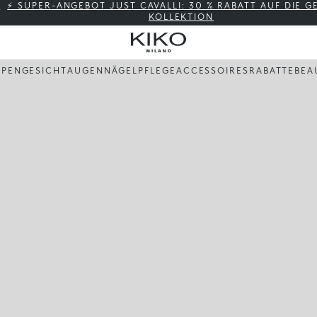
⚡ SUPER-ANGEBOT JUST CAVALLI: 30 % RABATT AUF DIE 
KOLLEKTION
PPEN
GESICHT
AUGEN
NÄGEL
PFLEGE
ACCESSOIRES
RABATTE
BEA