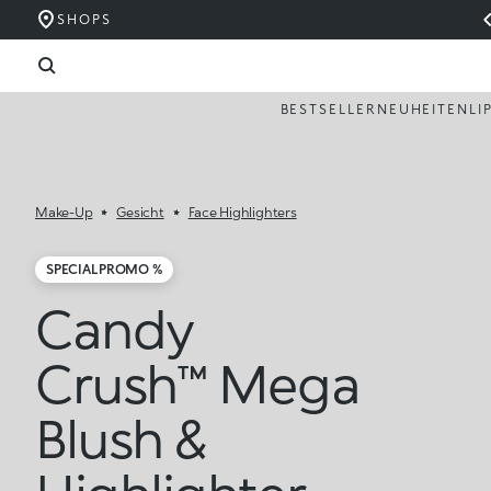
SHOPS
BESTSELLER
NEUHEITEN
LI
Make-Up
Gesicht
Face Highlighters
SPECIAL PROMO %
Candy
Crush™ Mega
Blush &