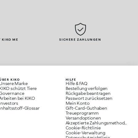
 KIKO ME
SICHERE ZAHLUNGEN
ÜBER KIKO
HILFE
Unsere Marke
Hilfe & FAQ
KIKO schützt Tiere
Bestellung verfolgen
Governance
Rückgabe beantragen
Arbeiten bei KIKO
Passwort zurücksetzen
Investors
Mein Konto
Inhaltsstoff-Glossar
Gift-Card-Guthaben
Treueprogramm
Versandoptionen
Akzeptierte Zahlungsmethoden
Cookie-Richtlinie
Cookie-Verwaltung
Datenschutzrichtlinie