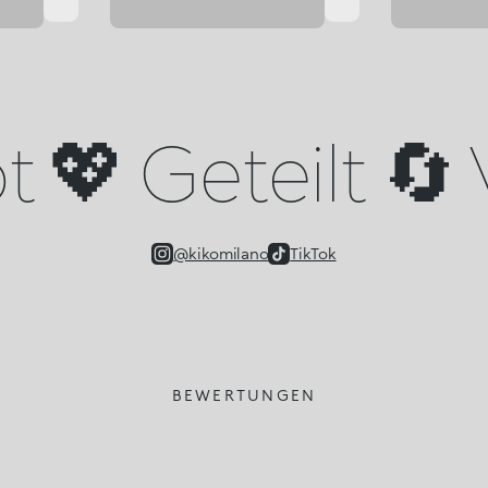
 💖 Geteilt 🔄 
@kikomilano
TikTok
BEWERTUNGEN