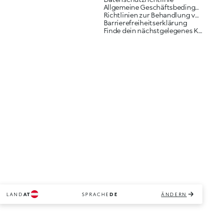
Allgemeine Geschäftsbedingungen
Richtlinien zur Behandlung von Reklamationen
Barrierefreiheitserklärung
Finde dein nächstgelegenes KIKO Geschäft
LAND
AT
SPRACHE
DE
ÄNDERN