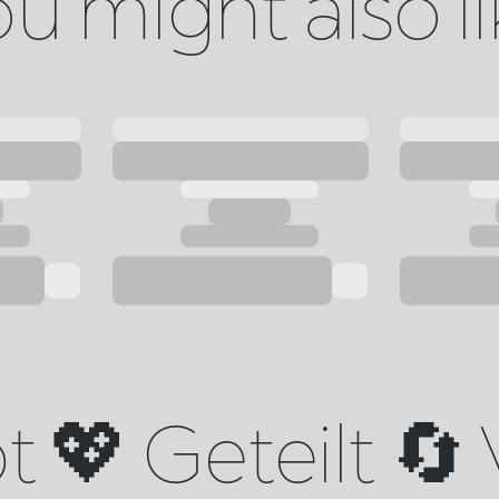
u might also l
 💖 Geteilt 🔄 