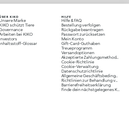
ÜBER KIKO
HILFE
Unsere Marke
Hilfe & FAQ
KIKO schützt Tiere
Bestellung verfolgen
Governance
Rückgabe beantragen
Arbeiten bei KIKO
Passwort zurücksetzen
Investors
Mein Konto
Inhaltsstoff-Glossar
Gift-Card-Guthaben
Treueprogramm
Versandoptionen
Akzeptierte Zahlungsmethoden
Cookie-Richtlinie
Cookie-Verwaltung
Datenschutzrichtlinie
Allgemeine Geschäftsbedingungen
Richtlinien zur Behandlung von Reklamationen
Barrierefreiheitserklärung
Finde dein nächstgelegenes KIKO Geschäft