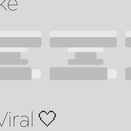
ike
Viral 🤍