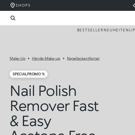
SHOPS
BESTSELLER
NEUHEITEN
LI
Make-Up
Hände-Make-up
Nagellackentferner
SPECIAL PROMO %
Nail Polish
Remover Fast
& Easy