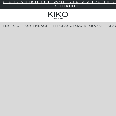
⚡ SUPER-ANGEBOT JUST CAVALLI: 30 % RABATT AUF DIE 
KOLLEKTION
PPEN
GESICHT
AUGEN
NÄGEL
PFLEGE
ACCESSOIRES
RABATTE
BEA