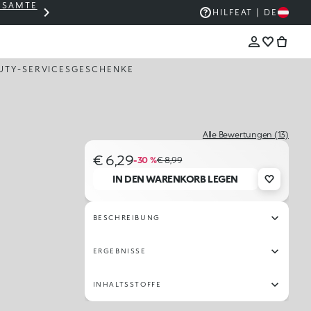
GESAMTE
THE KIKO SALE: BIS ZU -50 %
HILFE
AT | DE
UTY-SERVICES
GESCHENKE
Alle Bewertungen (13)
€ 6,29
-30 %
€ 8,99
IN DEN WARENKORB LEGEN
BESCHREIBUNG
ERGEBNISSE
INHALTSSTOFFE