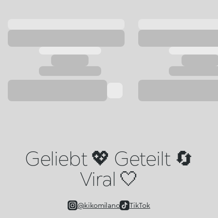
Geliebt 💖 Geteilt 🔄
Viral 🤍
@kikomilano
TikTok