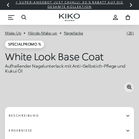
⚡ SUPER-ANGEBOT JUST CAVALLI: 30 % RABATT AUF DIE
GESAMTE KOLLEKTION
Make-Up
Hände-Make-up
Nagellacke
(26)
SPECIAL PROMO %
White Look Base Coat
Aufhellender Nagelunterlack mit Anti-Gelbstich-Pflege und
Kukui Öl
BESCHREIBUNG
ERGEBNISSE