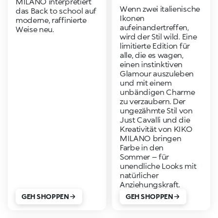
MILANO interpretiert
Wenn zwei italienische
das Back to school auf
Ikonen
moderne, raffinierte
aufeinandertreffen,
Weise neu.
wird der Stil wild. Eine
limitierte Edition für
alle, die es wagen,
einen instinktiven
Glamour auszuleben
und mit einem
unbändigen Charme
zu verzaubern. Der
ungezähmte Stil von
Just Cavalli und die
Kreativität von KIKO
MILANO bringen
Farbe in den
Sommer – für
unendliche Looks mit
natürlicher
Anziehungskraft.
GEH SHOPPEN
GEH SHOPPEN