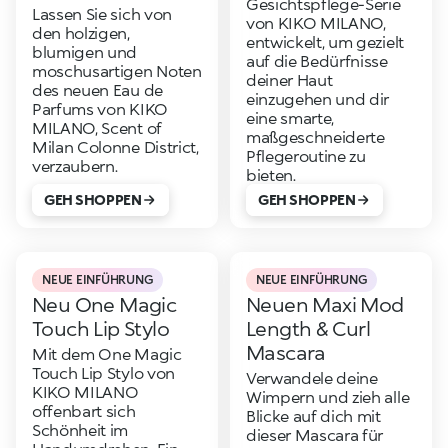
Gesichtspflege-Serie
Lassen Sie sich von
von KIKO MILANO,
den holzigen,
entwickelt, um gezielt
blumigen und
auf die Bedürfnisse
moschusartigen Noten
deiner Haut
des neuen Eau de
einzugehen und dir
Parfums von KIKO
eine smarte,
MILANO, Scent of
maßgeschneiderte
Milan Colonne District,
Pflegeroutine zu
verzaubern.
bieten.
GEH SHOPPEN
GEH SHOPPEN
NEUE EINFÜHRUNG
NEUE EINFÜHRUNG
Neu One Magic
Neuen Maxi Mod
Touch Lip Stylo
Length & Curl
Mascara
Mit dem One Magic
Touch Lip Stylo von
Verwandele deine
KIKO MILANO
Wimpern und zieh alle
offenbart sich
Blicke auf dich mit
Schönheit im
dieser Mascara für