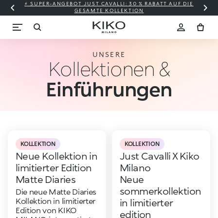
⚡ SUPER-ANGEBOT JUST CAVALLI: 30 % RABATT AUF DIE
GESAMTE KOLLEKTION
UNSERE
Kollektionen &
Einführungen
KOLLEKTION
KOLLEKTION
Neue Kollektion in
Just Cavalli X Kiko
limitierter Edition
Milano
Matte Diaries
Neue
sommerkollektion
Die neue Matte Diaries
Kollektion in limitierter
in limitierter
Edition von KIKO
edition