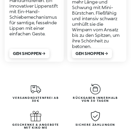
Handumdrehen. Ein
mehr Länge und
innovativer Lippenstift
Schwung mit Mini-
mit Ein-Hand-
Bürstchen. Fließfähig
Schiebemechanismus
und intensiv schwarz
für samtige, fesselnde
umhüllt sie die
Lippen mit einer
Wimpern vom Ansatz
einfachen Geste.
bis zu den Spitzen, um
ihre Schönheit zu
betonen.
GEH SHOPPEN
GEH SHOPPEN
VERSANDKOSTENFREI AB
RÜCKGABEN INNERHALB
30€
VON 30 TAGEN
GESCHENKE & ANGEBOTE
SICHERE ZAHLUNGEN
MIT KIKO ME