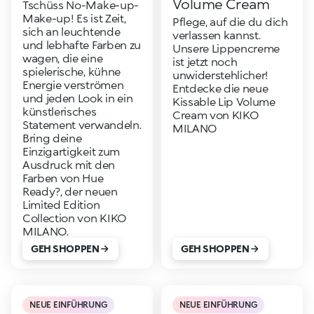
Volume Cream
Tschüss No-Make-up-
Make-up! Es ist Zeit,
Pflege, auf die du dich
sich an leuchtende
verlassen kannst.
und lebhafte Farben zu
Unsere Lippencreme
wagen, die eine
ist jetzt noch
spielerische, kühne
unwiderstehlicher!
Energie verströmen
Entdecke die neue
und jeden Look in ein
Kissable Lip Volume
künstlerisches
Cream von KIKO
Statement verwandeln.
MILANO
Bring deine
Einzigartigkeit zum
Ausdruck mit den
Farben von Hue
Ready?, der neuen
Limited Edition
Collection von KIKO
MILANO.
GEH SHOPPEN
GEH SHOPPEN
NEUE EINFÜHRUNG
NEUE EINFÜHRUNG