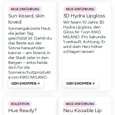
NEUE EINFÜHRUNG
NEUE EINFÜHRUNG
Sun kissed, skin
3D Hydra Lipgloss
loved
Wir feiern 10 Jahre 3D
Hydra Lipgloss, den
Sonnengeküsste Haut,
Gloss Nr. 1 von KIKO
die jeden Tag
MILANO: Pro Sekunde
geschützt ist: Damit du
1 verkauft. Achtung: Er
das Beste aus der
wird dein Herz höher
Sonne herausholen
schlagen lassen!
kannst – am Strand, in
der Stadt oder in den
Bergen – entscheide
dich für die
Sonnenschutzprodukt
e von KIKO MILANO.
GEH SHOPPEN
GEH SHOPPEN
KOLLEKTION
NEUE EINFÜHRUNG
Hue Ready?
Neu Kissable Lip