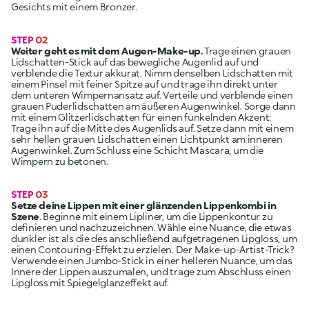
Gesichts mit einem Bronzer.
STEP 02
Weiter geht es mit dem Augen-Make-up.
Trage einen grauen
Lidschatten-Stick auf das bewegliche Augenlid auf und
verblende die Textur akkurat. Nimm denselben Lidschatten mit
einem Pinsel mit feiner Spitze auf und trage ihn direkt unter
dem unteren Wimpernansatz auf. Verteile und verblende einen
grauen Puderlidschatten am äußeren Augenwinkel. Sorge dann
mit einem Glitzerlidschatten für einen funkelnden Akzent:
Trage ihn auf die Mitte des Augenlids auf. Setze dann mit einem
sehr hellen grauen Lidschatten einen Lichtpunkt am inneren
Augenwinkel. Zum Schluss eine Schicht Mascara, um die
Wimpern zu betonen.
STEP 03
Setze deine Lippen mit einer glänzenden Lippenkombi in
Szene
. Beginne mit einem Lipliner, um die Lippenkontur zu
definieren und nachzuzeichnen. Wähle eine Nuance, die etwas
dunkler ist als die des anschließend aufgetragenen Lipgloss, um
einen Contouring-Effekt zu erzielen. Der Make-up-Artist-Trick?
Verwende einen Jumbo-Stick in einer helleren Nuance, um das
Innere der Lippen auszumalen, und trage zum Abschluss einen
Lipgloss mit Spiegelglanzeffekt auf.