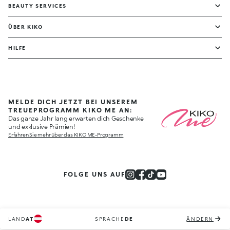
BEAUTY SERVICES
ÜBER KIKO
HILFE
MELDE DICH JETZT BEI UNSEREM
TREUEPROGRAMM KIKO ME AN:
Das ganze Jahr lang erwarten dich Geschenke
und exklusive Prämien!
Erfahren Sie mehr über das KIKO ME-Programm
FOLGE UNS AUF
LAND
AT
SPRACHE
DE
ÄNDERN