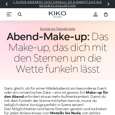
⚡ SUPER-ANGEBOT JUST CAVALLI: 30 % RABATT AUF DIE
GESAMTE KOLLEKTION
Zurück zur Tutorial-Liste
Abend-Make-up:
Das
Make-up, das dich mit
den Sternen um die
Wette funkeln lässt
Ganz gleich, ob für einen Mädelsabend, ein besonderes Event
oder ein romantisches Date – eins ist gewiss: Ein
Make-up für
den Abend
erfordert etwas mehr Aufmerksamkeit. Damit du
mit dem Funkeln der Sterne mithalten kannst, musst du
lediglich deine Vorzüge perfekt in Szene setzen!
Den Möglichkeiten sind keine Grenzen gesetzt und sie bieten
für jeden Anlass etwas: von
Metallic bis Nude
, von zeitlos