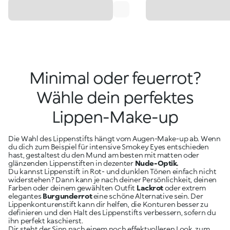
Minimal oder feuerrot?
Wähle dein perfektes
Lippen-Make-up
Die Wahl des Lippenstifts hängt vom Augen-Make-up ab. Wenn
du dich zum Beispiel für intensive Smokey Eyes entschieden
hast, gestaltest du den Mund am besten mit matten oder
glänzenden Lippenstiften in dezenter
Nude-Optik.
Du kannst Lippenstift in Rot- und dunklen Tönen einfach nicht
widerstehen? Dann kann je nach deiner Persönlichkeit, deinen
Farben oder deinem gewählten Outfit
Lackrot
oder extrem
elegantes
Burgunderrot
eine schöne Alternative sein. Der
Lippenkonturenstift kann dir helfen, die Konturen besser zu
definieren und den Halt des Lippenstifts verbessern, sofern du
ihn perfekt kaschierst.
Dir steht der Sinn nach einem noch effektvolleren Look, zum