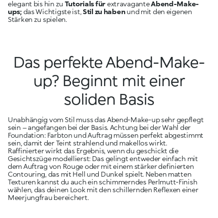
elegant bis hin zu
Tutorials für
extravagante
Abend-Make-
ups;
das Wichtigste ist,
Stil zu haben
und mit den eigenen
Stärken zu spielen.
Das perfekte Abend-Make-
up? Beginnt mit einer
soliden Basis
Unabhängig vom Stil muss das Abend-Make-up sehr gepflegt
sein – angefangen bei der Basis. Achtung bei der Wahl der
Foundation: Farbton und Auftrag müssen perfekt abgestimmt
sein, damit der Teint strahlend und makellos wirkt.
Raffinierter wirkt das Ergebnis, wenn du geschickt die
Gesichtszüge modellierst: Das gelingt entweder einfach mit
dem Auftrag von Rouge oder mit einem stärker definierten
Contouring, das mit Hell und Dunkel spielt. Neben matten
Texturen kannst du auch ein schimmerndes Perlmutt-Finish
wählen, das deinen Look mit den schillernden Reflexen einer
Meerjungfrau bereichert.