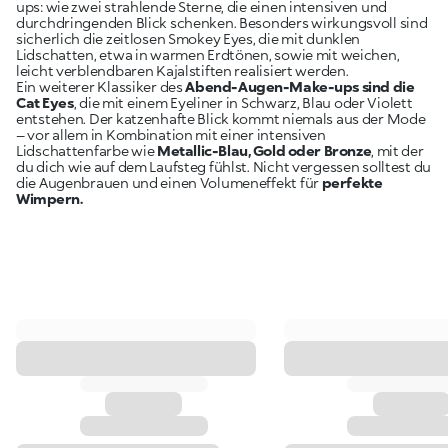
ups: wie zwei strahlende Sterne, die einen intensiven und
durchdringenden Blick schenken. Besonders wirkungsvoll sind
sicherlich die zeitlosen Smokey Eyes, die mit dunklen
Lidschatten, etwa in warmen Erdtönen, sowie mit weichen,
leicht verblendbaren Kajalstiften realisiert werden.
Ein weiterer Klassiker des
Abend-Augen-Make-ups sind die
Cat Eyes
, die mit einem Eyeliner in Schwarz, Blau oder Violett
entstehen. Der katzenhafte Blick kommt niemals aus der Mode
– vor allem in Kombination mit einer intensiven
Lidschattenfarbe wie
Metallic-Blau, Gold oder Bronze
, mit der
du dich wie auf dem Laufsteg fühlst. Nicht vergessen solltest du
die Augenbrauen und einen Volumeneffekt für
perfekte
Wimpern.