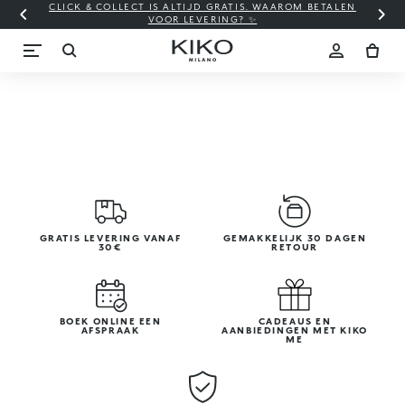
CLICK & COLLECT IS ALTIJD GRATIS. WAAROM BETALEN
WI
VOOR LEVERING? ✨
GRATIS LEVERING VANAF
GEMAKKELIJK 30 DAGEN
30€
RETOUR
BOEK ONLINE EEN
CADEAUS EN
AFSPRAAK
AANBIEDINGEN MET KIKO
ME