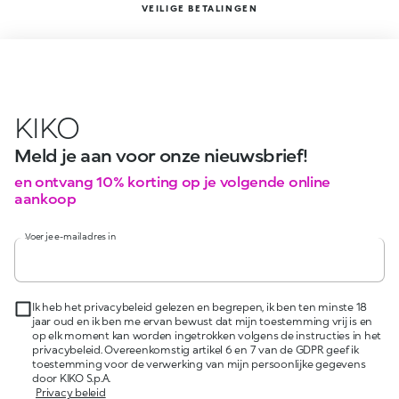
VEILIGE BETALINGEN
KIKO
Meld je aan voor onze nieuwsbrief!
en ontvang 10% korting op je volgende online
aankoop
Voer je e-mailadres in
Ik heb het privacybeleid gelezen en begrepen, ik ben ten minste 18
jaar oud en ik ben me ervan bewust dat mijn toestemming vrij is en
op elk moment kan worden ingetrokken volgens de instructies in het
privacybeleid. Overeenkomstig artikel 6 en 7 van de GDPR geef ik
toestemming voor de verwerking van mijn persoonlijke gegevens
door KIKO S.p.A.
Privacy beleid