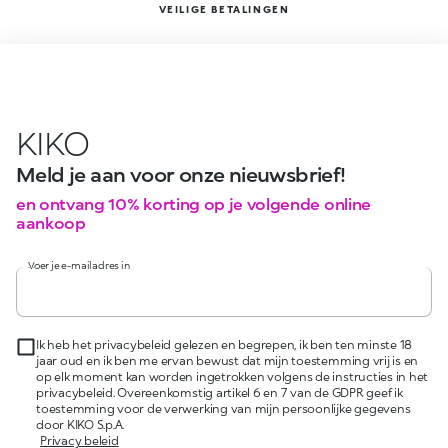
VEILIGE BETALINGEN
KIKO
Meld je aan voor onze nieuwsbrief!
en ontvang 10% korting op je volgende online
aankoop
Voer je e-mailadres in
Ik heb het privacybeleid gelezen en begrepen, ik ben ten minste 18
jaar oud en ik ben me ervan bewust dat mijn toestemming vrij is en
op elk moment kan worden ingetrokken volgens de instructies in het
privacybeleid. Overeenkomstig artikel 6 en 7 van de GDPR geef ik
toestemming voor de verwerking van mijn persoonlijke gegevens
door KIKO S.p.A.
Privacy beleid