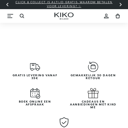
CLICK & COLLECT IS ALTIJD GRATIS. WAAROM BETALEN
WI
VOOR LEVERING? ✨
GRATIS LEVERING VANAF
GEMAKKELIJK 30 DAGEN
35€
RETOUR
BOEK ONLINE EEN
CADEAUS EN
AFSPRAAK
AANBIEDINGEN MET KIKO
ME