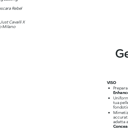
ascara Rebel
Just Cavalli X
o Milano
Ge
VISO
Prepara 
Enhanc
Uniforma
tua pell
fondoti
Mimetiz
accurat
adatta a
Concea