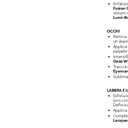
Enfatizz
Fusion 
volumi 
Lumi-B
OCCHI
Pettina,
un aspe
Applica
Intensi
Gaze W
Traccia
Eyemark
Sublima
LABBRA E 
Esfolia 
loro co
Definisc
Applica
Complet
Lacquer