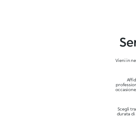
Ser
Vieni in n
Affi
profession
occasione,
Scegli tr
durata di