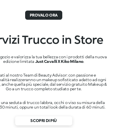
PROVALO ORA
vizi Trucco in Store
egozio e valorizza la tua bellezza con i prodotti della nuova
edizione limitata
Just Cavalli X Kiko Milano
dati al nostro Team di Beauty Advisor: con passione e
alità realizzeranno un makeup sofisticato adatto ad ogni
 anche quella più speciale, dal servizio gratuito Makeup &
a una seduta di trucco labbra, occhi o viso su misura della
 30 minuti, oppure un total look della durata di 60 minuti.
SCOPRI DI PIÙ