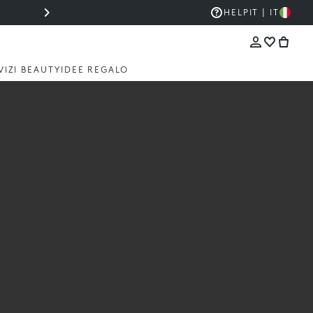
⚡ SUPER PROMO JUST CAVALLI: -30% SU TUTTA L
HELP
IT | IT
VIZI BEAUTY
IDEE REGALO