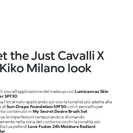
t the Just Cavalli X
Kiko Milano look
il viso all'applicazione del makeup con
Lumicanvas Skin
er SPF30
 l'incarnato applicando sul viso la tonalità più adatta alla
e di
Sun-Drape Foundation SPF50
con il pennello per
nta contenuto in
My Secret Desire Brush Set
za le imperfezioni tamponando e sfumando
amente nella zona del contorno occhi la tonalità più
lla tua pelle di
Love Fusion 24h Moisture Radiant
ler