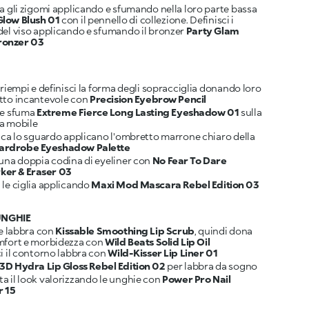
a gli zigomi applicando e sfumando nella loro parte bassa
Glow Blush 01
con il pennello di collezione. Definisci i
del viso applicando e sfumando il bronzer
Party Glam
ronzer 03
 riempi e definisci la forma degli sopracciglia donando loro
tto incantevole con
Precision Eyebrow Pencil
 e sfuma
Extreme Fierce Long Lasting Eyeshadow 01
sulla
fica lo sguardo applicano l'ombretto marrone chiaro della
ardrobe Eyeshadow Palette
 una doppia codina di eyeliner con
No Fear To Dare
er & Eraser 03
 le ciglia applicando
Maxi Mod Mascara Rebel Edition 03
UNGHIE
le labbra con
Kissable Smoothing Lip Scrub
, quindi dona
mfort e morbidezza con
Wild Beats Solid Lip Oil
i il contorno labbra con
Wild-Kisser Lip Liner 01
3D Hydra Lip Gloss Rebel Edition 02
a il look valorizzando le unghie con
Power Pro Nail
 15