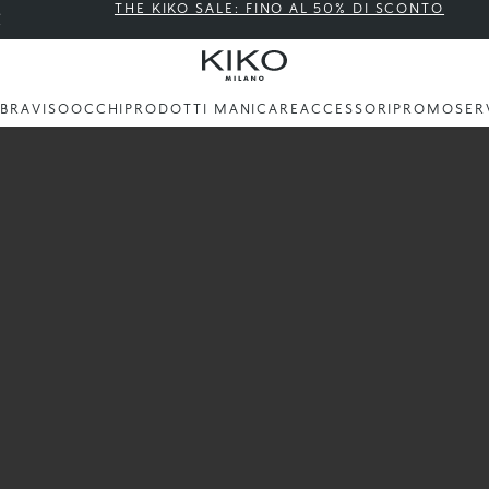
THE KIKO SALE: FINO AL 50% DI SCONTO
BBRA
VISO
OCCHI
PRODOTTI MANI
CARE
ACCESSORI
PROMO
SER