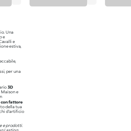
gio. Una
o e
avalli e
ione estiva,
eccabile,
ssi, per una
dario
3D
a Maison e
on
e con fattore
o della tua
hi d'artificio
e e prodotti.
ng Lasting