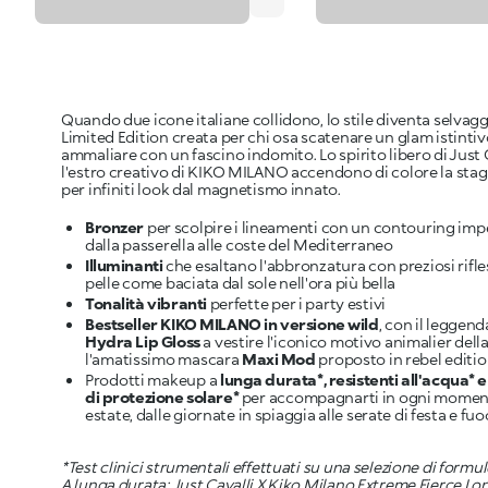
Quando due icone italiane collidono, lo stile diventa selvag
Limited Edition creata per chi osa scatenare un glam istintiv
ammaliare con un fascino indomito. Lo spirito libero di Just C
l'estro creativo di KIKO MILANO accendono di colore la stag
per infiniti look dal magnetismo innato.
Bronzer
per scolpire i lineamenti con un contouring imp
dalla passerella alle coste del Mediterraneo
Illuminanti
che esaltano l'abbronzatura con preziosi rifle
pelle come baciata dal sole nell'ora più bella
Tonalità vibranti
perfette per i party estivi
Bestseller KIKO MILANO in versione wild
, con il leggen
Hydra Lip Gloss
a vestire l'iconico motivo animalier dell
l'amatissimo mascara
Maxi Mod
proposto in rebel editi
Prodotti makeup a
lunga durata*, resistenti all'acqua* 
di protezione solare*
per accompagnarti in ogni moment
estate, dalle giornate in spiaggia alle serate di festa e fuoc
*Test clinici strumentali effettuati su una selezione di formul
A lunga durata: Just Cavalli X Kiko Milano Extreme Fierce Lo