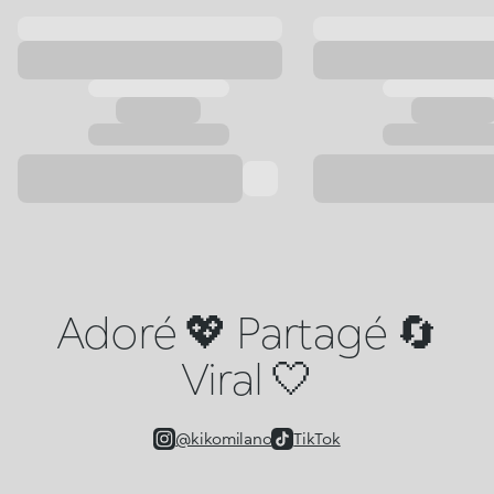
Adoré 💖 Partagé 🔄
Viral 🤍
@kikomilano
TikTok