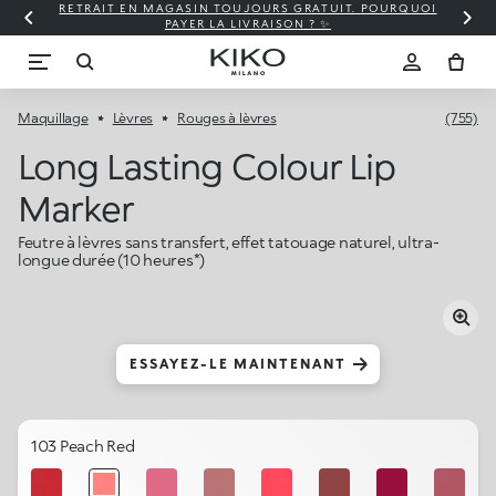
RETRAIT EN MAGASIN TOUJOURS GRATUIT. POURQUOI
PAYER LA LIVRAISON ? ✨
Maquillage
Lèvres
Rouges à lèvres
(755)
Long Lasting Colour Lip
Marker
Feutre à lèvres sans transfert, effet tatouage naturel, ultra-
longue durée (10 heures*)
ESSAYEZ-LE MAINTENANT
103 Peach Red