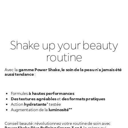
Shake up your beauty
routine
Avec la
gamme Power Shake, le soin de la peau n’a jamais été
aussi tendance
:
Formules
à hautes performances
Des textures agréables
et
des formats pratiques
Action
hydratante
Augmentation de la
Conseil beauté : révolutionnez votre routine de soin avec
Power Shake Diva Refining Cream 3 en 1
, la crème qui