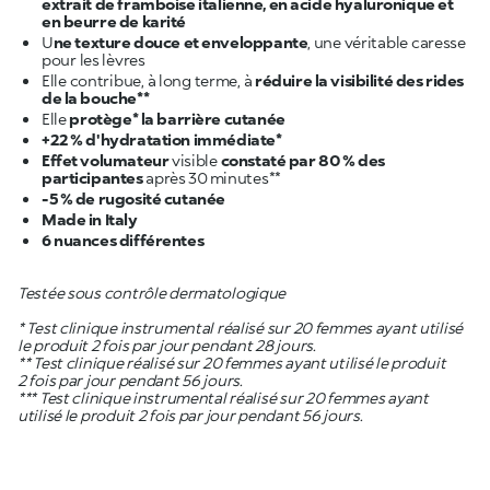
extrait de framboise italienne, en acide hyaluronique et
en beurre de karité
U
ne texture douce et enveloppante
, une véritable caresse
Elle contribue, à long terme, à
réduire la visibilité des rides
de la bouche**
Elle
protège* la barrière cutanée
+22 % d'hydratation immédiate*
Effet volumateur
visible
constaté par 80 % des
participantes
6 nuances différentes
Testée sous contrôle dermatologique
* Test clinique instrumental réalisé sur 20 femmes ayant utilisé
le produit 2 fois par jour pendant 28 jours.
** Test clinique réalisé sur 20 femmes ayant utilisé le produit
2 fois par jour pendant 56 jours.
*** Test clinique instrumental réalisé sur 20 femmes ayant
utilisé le produit 2 fois par jour pendant 56 jours.