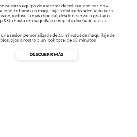
en nuestro equipo de asesores de belleza: con pasión y
alidad, te harán un maquillaje sofisticado adecuado para
sión, incluso la más especial, desde el servicio gratuito
e una sesión personalizada de 30 minutos de maquillaje de
abios, ojos o rostro o un look total de 60 minutos.
DESCUBRIR MÁS