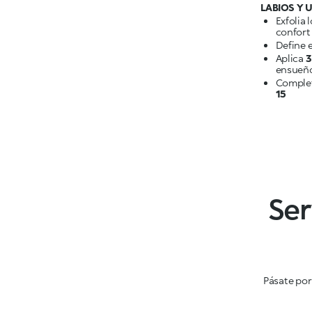
LABIOS Y 
Exfolia 
confort
Define e
Aplica
3
Complet
15
Ser
Pásate por