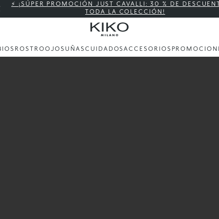
⚡ ¡SÚPER PROMOCIÓN JUST CAVALLI: 30 % DE DESCUEN
TODA LA COLECCIÓN!
BIOS
ROSTRO
OJOS
UÑAS
CUIDADOS
ACCESORIOS
PROMOCION