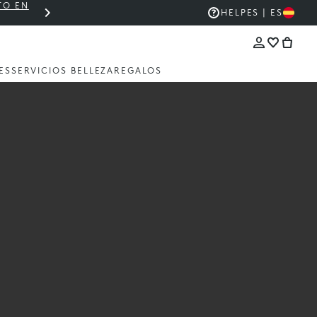
TO EN
THE KIKO SALE: HASTA UN 50% DE DESCU
HELP
ES | ES
ES
SERVICIOS BELLEZA
REGALOS