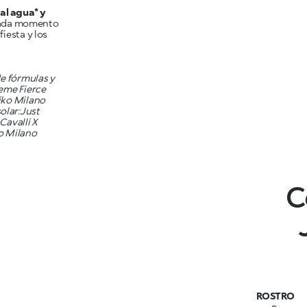
 al agua* y
cada momento
fiesta y los
de fórmulas y
reme Fierce
iko Milano
olar:Just
Cavalli X
o Milano
C
ROSTRO