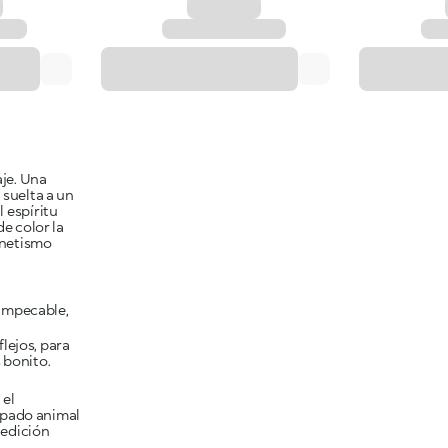
aje. Una
 suelta a un
 espíritu
de color la
gnetismo
 impecable,
lejos, para
 bonito.
 el
mpado animal
 edición