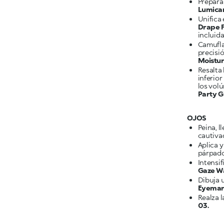
Prepara 
Lumica
Unifica 
Drape 
incluid
Camufla
precisi
Moistur
Resalta
inferior
los vol
Party 
OJOS
Peina, l
cautiva
Aplica 
Intensi
Gaze W
Dibuja 
Eyemark
Realza 
03.