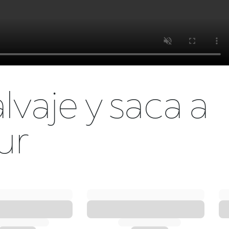
lvaje y saca a
ur