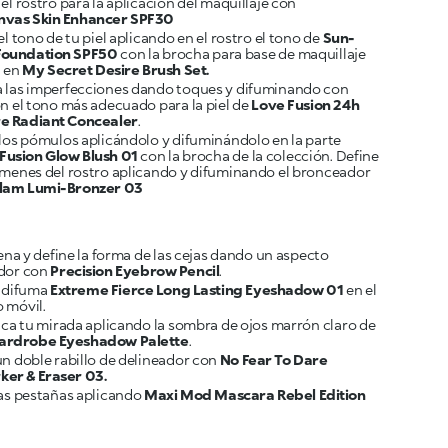
el rostro para la aplicación del maquillaje con
nvas Skin Enhancer SPF30
el tono de tu piel aplicando en el rostro el tono de
Sun-
Foundation SPF50
con la brocha para base de maquillaje
a en
My Secret Desire Brush Set.
 las imperfecciones dando toques y difuminando con
ón el tono más adecuado para la piel de
Love Fusion 24h
e Radiant Concealer
 los pómulos aplicándolo y difuminándolo en la parte
Fusion Glow Blush 01
con la brocha de la colección. Define
úmenes del rostro aplicando y difuminando el bronceador
Glam Lumi-Bronzer 03
lena y define la forma de las cejas dando un aspecto
dor con
Precision Eyebrow Pencil
y difuma
Extreme Fierce Long Lasting Eyeshadow 01
en el
fica tu mirada aplicando la sombra de ojos marrón claro de
ardrobe Eyeshadow Palette
un doble rabillo de delineador con
No Fear To Dare
er & Eraser 03.
las pestañas aplicando
Maxi Mod Mascara Rebel Edition