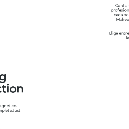
Confía 
profesion
cada oca
Elige entr
l
ng
tion
agnético.
mpleta Just