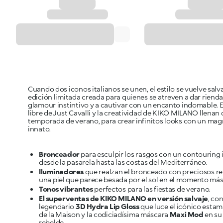
Cuando dos iconos italianos se unen, el estilo se vuelve salv
edición limitada creada para quienes se atreven a dar rienda
glamour instintivo y a cautivar con un encanto indomable. El
libre de Just Cavalli y la creatividad de KIKO MILANO llenan 
temporada de verano, para crear infinitos looks con un ma
innato.
Bronceador
para esculpir los rasgos con un contouring
desde la pasarela hasta las costas del Mediterráneo.
Iluminadores
que realzan el bronceado con preciosos ref
una piel que parece besada por el sol en el momento más
Tonos vibrantes
perfectos para las fiestas de verano.
El superventas de KIKO MILANO en versión salvaje
, con
legendario
3D Hydra Lip Gloss
que luce el icónico esta
de la Maison y la codiciadísima máscara
Maxi Mod
en su
rebelde.