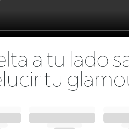
lta a tu lado sa
elucir tu glamo