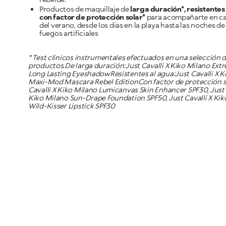
Productos de maquillaje de
larga duración*, resistentes
con factor de protección solar*
para acompañarte en 
del verano, desde los días en la playa hasta las noches de 
fuegos artificiales
* Test clínicos instrumentales efectuados en una selección 
productos.De larga duración:Just Cavalli X Kiko Milano Ext
Long Lasting EyeshadowResistentes al agua:Just Cavalli X K
Maxi-Mod Mascara Rebel EditionCon factor de protección s
Cavalli X Kiko Milano Lumicanvas Skin Enhancer SPF30, Just 
Kiko Milano Sun-Drape Foundation SPF50, Just Cavalli X Kik
Wild-Kisser Lipstick SPF30