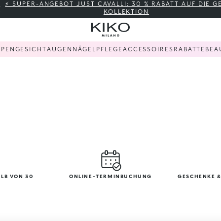
⚡ SUPER-ANGEBOT JUST CAVALLI: 30 % RABATT AUF DIE 
KOLLEKTION
PPEN
GESICHT
AUGEN
NÄGEL
PFLEGE
ACCESSOIRES
RABATTE
BEA
LB VON 30
ONLINE-TERMINBUCHUNG
GESCHENKE &