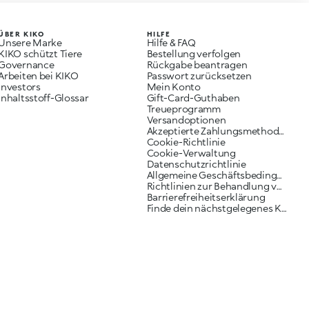
ÜBER KIKO
HILFE
Unsere Marke
Hilfe & FAQ
KIKO schützt Tiere
Bestellung verfolgen
Governance
Rückgabe beantragen
Arbeiten bei KIKO
Passwort zurücksetzen
Investors
Mein Konto
Inhaltsstoff-Glossar
Gift-Card-Guthaben
Treueprogramm
Versandoptionen
Akzeptierte Zahlungsmethoden
Cookie-Richtlinie
Cookie-Verwaltung
Datenschutzrichtlinie
Allgemeine Geschäftsbedingungen
Richtlinien zur Behandlung von Reklamationen
Barrierefreiheitserklärung
Finde dein nächstgelegenes KIKO Geschäft