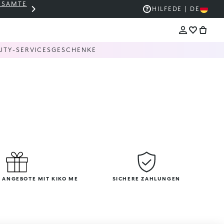
GESAMTE
THE KIKO SALE: BIS ZU -50 %
HILFE
DE | DE
UTY-SERVICES
GESCHENKE
 ANGEBOTE MIT KIKO ME
SICHERE ZAHLUNGEN